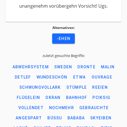
unangenehm vorübergehn Vorsicht! Ugs.
Alternativen:
-EHEN
zuletzt gesuchte Begriffe:
ABWEHRSYSTEM
SWEDEN
DRONTE
MALIN
DETLEF
WUNDESCHÖN
ETWA
OUVRAGE
SCHWUNGVOLLARK
STÜMPLE
REEIEN
FLÜGELEIN
OKRAN
BAHNHOF
PCIKSIG
VOLLENDET
NOCHMEHR
GEBRAUCHTE
ANGESPART
BÜSSU
BABABA
SKYEIBEN