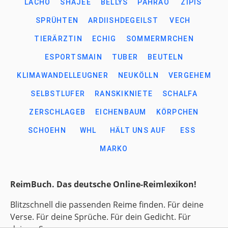
LACHÖ
SHAJEE
BELLYS
PAHRAO
ZIPIS
SPRÜHTEN
ARDIISHDEGEILST
VECH
TIERÄRZTIN
ECHIG
SOMMERMRCHEN
ESPORTSMAIN
TUBER
BEUTELN
KLIMAWANDELLEUGNER
NEUKÖLLN
VERGEHEM
SELBSTLUFER
RANSKIKNIETE
SCHALFA
ZERSCHLAGEB
EICHENBAUM
KÖRPCHEN
SCHOEHN
WHL
HÄLT UNS AUF
ESS
MARKO
ReimBuch. Das deutsche Online-Reimlexikon!
Blitzschnell die passenden Reime finden. Für deine
Verse. Für deine Sprüche. Für dein Gedicht. Für