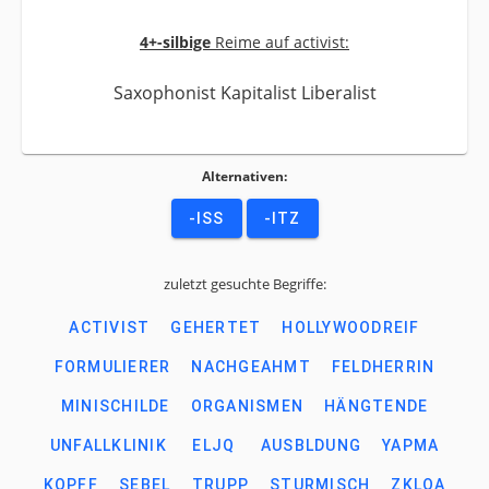
4+-silbige
Reime auf activist:
Saxophonist Kapitalist Liberalist
Alternativen:
-ISS
-ITZ
zuletzt gesuchte Begriffe:
ACTIVIST
GEHERTET
HOLLYWOODREIF
FORMULIERER
NACHGEAHMT
FELDHERRIN
MINISCHILDE
ORGANISMEN
HÄNGTENDE
UNFALLKLINIK
ELJQ
AUSBLDUNG
YAPMA
KOPFF
SEBEL
TRUPP
STURMISCH
ZKLOA