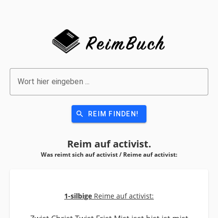
Wort hier eingeben ...
search
REIM FINDEN!
Reim auf
activist.
Was reimt sich auf activist / Reime auf
activist:
1-silbige
Reime auf activist: