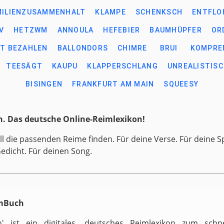
MILIENZUSAMMENHALT
KLAMPE
SCHENKSCH
ENTFLO
V
HETZWM
ANNOULA
HEFEBIER
BAUMHÜPFER
OR
HT BEZAHLEN
BALLONDORS
CHIMRE
BRUI
KOMPRE
TEESÄGT
KAUPU
KLAPPERSCHLANG
UNREALISTIS
BISINGEN
FRANKFURT AM MAIN
SQUEESY
. Das deutsche Online-Reimlexikon!
ll die passenden Reime finden. Für deine Verse. Für deine S
Gedicht. Für deinen Song.
imBuch
h' ist ein digitales, deutsches Reimlexikon zum schn