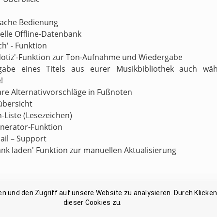
nfache Bedienung
nelle Offline-Datenbank
ch' - Funktion
Notiz'-Funktion zur Ton-Aufnahme und Wiedergabe
gabe eines Titels aus eurer Musikbibliothek auch wä
!
are Alternativvorschläge in Fußnoten
übersicht
n-Liste (Lesezeichen)
enerator-Funktion
ail – Support
ank laden' Funktion zur manuellen Aktualisierung
en und den Zugriff auf unsere Website zu analysieren. Durch Klicke
Link-Liste gesammelter Begriffe
dieser Cookies zu.
Kontakt: support@reimbuch .net
Impressum
Datenschutz