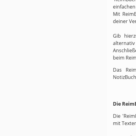
einfachen
Mit ReimB
deiner Ve
Gib hier
alternati
Anschließ
beim Rei
Das Reim
NotizBuch
Die ReimB
Die 'Reim
mit Texte