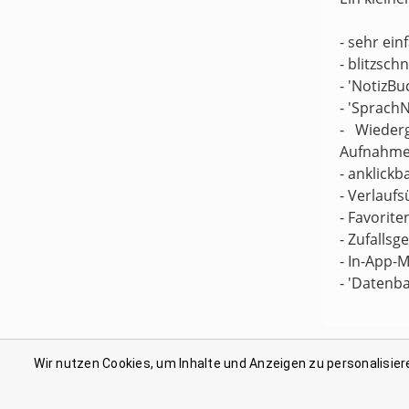
- sehr ei
- blitzsch
- 'NotizBu
- 'Sprach
- Wieder
Aufnahme
- anklickb
- Verlaufs
- Favorite
- Zufallsg
- In-App-M
- 'Datenb
Wir nutzen Cookies, um Inhalte und Anzeigen zu personalisier