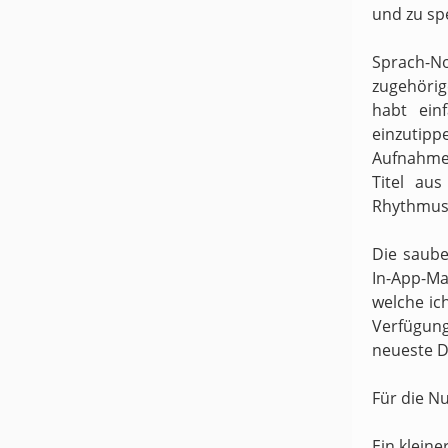
und zu sp
Sprach-N
zugehörige
habt ein
einzutipp
Aufnahme
Titel au
Rhythmus 
Die saube
In-App-Ma
welche ic
Verfügung
neueste D
Für die N
Ein kleine