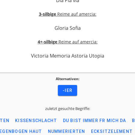
Dia Pia via
3-silbige
Reime auf amercia:
Gloria Sofia
4+-silbige
Reime auf amercia:
Victoria Memoria Astoria Utopia
Alternativen:
-IER
zuletzt gesuchte Begriffe:
ETEN
KISSENSCHLACHT
DU BIST IMMER FR MICH DA
B
EGENBOGEN HAUT
NUMMERIERTEN
ECKSITZELEMENT