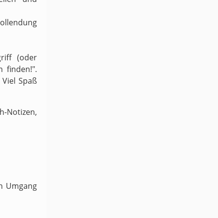
Vollendung
iff (oder
 finden!".
 Viel Spaß
-Notizen,
ven Umgang