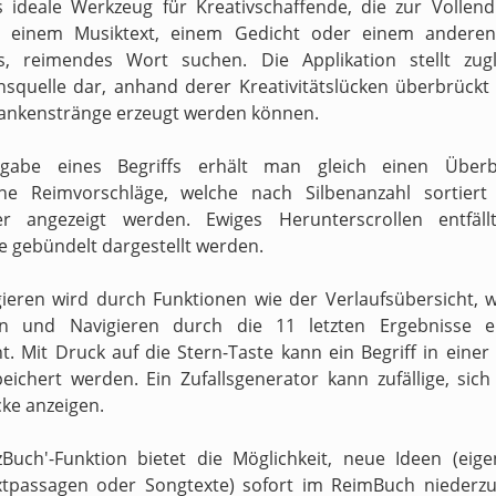
s ideale Werkzeug für Kreativschaffende, die zur Vollen
n einem Musiktext, einem Gedicht oder einem anderen
s, reimendes Wort suchen. Die Applikation stellt zugl
onsquelle dar, anhand derer Kreativitätslücken überbrückt 
ankenstränge erzeugt werden können.
gabe eines Begriffs erhält man gleich einen Überb
ne Reimvorschläge, welche nach Silbenanzahl sortiert
ter angezeigt werden. Ewiges Herunterscrollen entfäll
e gebündelt dargestellt werden.
ieren wird durch Funktionen wie der Verlaufsübersicht, 
en und Navigieren durch die 11 letzten Ergebnisse er
t. Mit Druck auf die Stern-Taste kann ein Begriff in einer
peichert werden. Ein Zufallsgenerator kann zufällige, sic
ke anzeigen.
zBuch'-Funktion bietet die Möglichkeit, neue Ideen (eig
xtpassagen oder Songtexte) sofort im ReimBuch niederzu