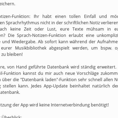
eichern.
otizen-Funktion: Ihr habt einen tollen Einfall und mö
n Sprachrhythmus nicht in der schriftlichen Notiz verliere
fach keine Zeit oder Lust, eure Texte mühsam in e
en? Die Sprach-Notizen-Funktion erlaubt eine unkompliz
 und Wiedergabe. Ab sofort kann während der Aufnahme 
s eurer Musikbibliothek abgespielt werden, um bspw. o
zu bleiben!
re, von Hand geführte Datenbank wird ständig erweitert.
il-Funktion kannst du mir auch neue Vorschläge zukomm
h über die "Datenbank laden"-Funktion sehr schnell allen N
 stellen kann. Jedes App-Update beinhaltet natürlich d
atenbank.
utzung der App wird keine Internetverbindung benötigt!
r Überblick: