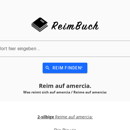
ort hier eingeben ...
search
REIM FINDEN!
Reim auf
amercia.
Was reimt sich auf amercia / Reime auf
amercia:
2-silbige
Reime auf amercia: