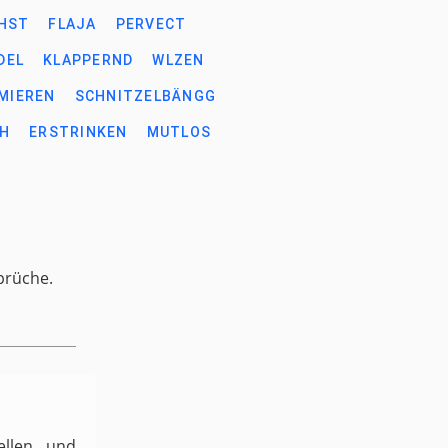
HST
FLAJA
PERVECT
DEL
KLAPPERND
WLZEN
MIEREN
SCHNITZELBÄNGG
CH
ERSTRINKEN
MUTLOS
prüche.
ellen und