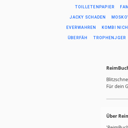
TOILLETENPAPIER
FA
JACKY SCHADEN
MOSKO
EVERWAHREN
KOMBI NIC
ÜBERFÄH
TROPHENJGER
ReimBuch
Blitzschne
Für dein 
Über Re
'ReimBuc