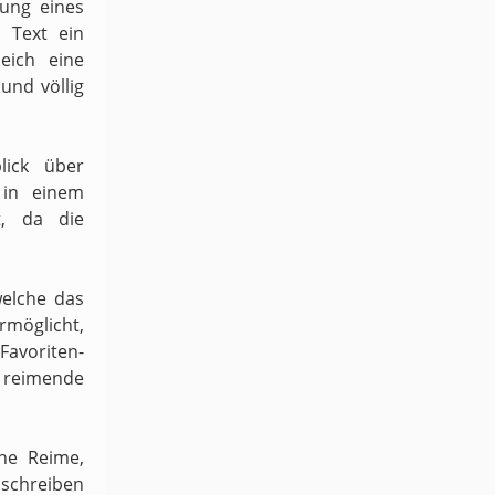
dung eines
 Text ein
eich eine
und völlig
lick über
 in einem
t, da die
welche das
möglicht,
 Favoriten-
h reimende
ene Reime,
schreiben