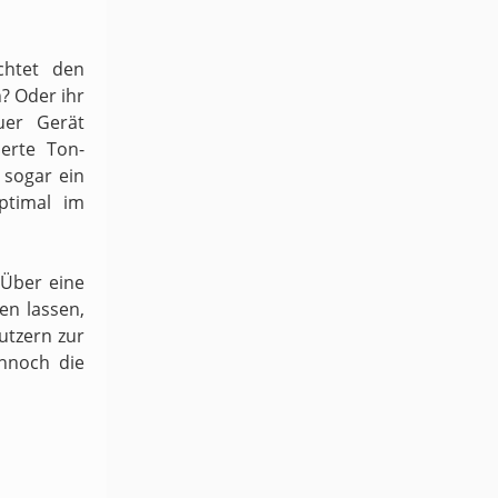
chtet den
n? Oder ihr
uer Gerät
ierte Ton-
sogar ein
ptimal im
 Über eine
en lassen,
utzern zur
ennoch die