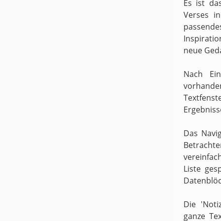
Es ist da
Verses i
passende
Inspirati
neue Ged
Nach Ein
vorhande
Textfens
Ergebniss
Das Navig
Betracht
vereinfach
Liste ges
Datenblöc
Die 'Noti
ganze Te