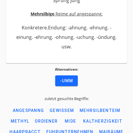
Sprung jung
Mehrsilbige
Reime auf angespanng:
Konkretere.Endung: -ahnung. -ehnung. -
einung. -ehrung. -ohnung. -uchung. -ündung.
usw.
Alternativen:
-UMM
zuletzt gesuchte Begriffe:
ANGESPANNG
GEWISSEM
MEHRSILBENTEIM
METHYL
ORDIENER
MIDE
KALTHERZIGKEIT
HAARPRACCT
FUHRUNTERNEHMEN
MAIBÄUME