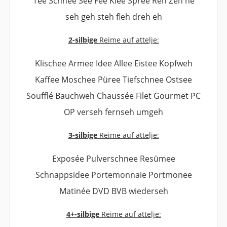
Tee Schnee See Fee Klee Spree Reh Zeh ne
seh geh steh fleh dreh eh
2-silbige
Reime auf attelje:
Klischee Armee Idee Allee Eistee Kopfweh
Kaffee Moschee Püree Tiefschnee Ostsee
Soufflé Bauchweh Chaussée Filet Gourmet PC
OP verseh fernseh umgeh
3-silbige
Reime auf attelje:
Exposée Pulverschnee Resümee
Schnappsidee Portemonnaie Portmonee
Matinée DVD BVB wiederseh
4+-silbige
Reime auf attelje: