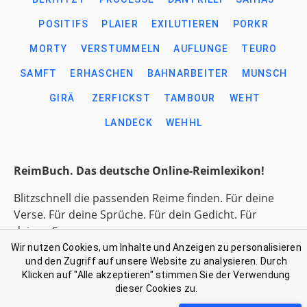
POSITIFS
PLAIER
EXILUTIEREN
PORKR
MORTY
VERSTUMMELN
AUFLUNGE
TEURO
SAMFT
ERHASCHEN
BAHNARBEITER
MUNSCH
GIRÄ
ZERFICKST
TAMBOUR
WEHT
LANDECK
WEHHL
ReimBuch. Das deutsche Online-Reimlexikon!
Blitzschnell die passenden Reime finden. Für deine
Verse. Für deine Sprüche. Für dein Gedicht. Für
deinen Song.
Wir nutzen Cookies, um Inhalte und Anzeigen zu personalisieren
und den Zugriff auf unsere Website zu analysieren. Durch
Link-Liste gesammelter Begriffe
Klicken auf "Alle akzeptieren" stimmen Sie der Verwendung
Kontakt: support@reimbuch .net
dieser Cookies zu.
Impressum
Datenschutz