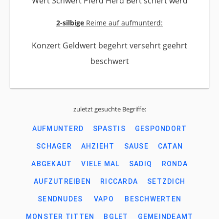
Wert Schwert Pferd Herd Bert schert werd
2-silbige
Reime auf aufmunterd:
Konzert Geldwert begehrt versehrt geehrt
beschwert
zuletzt gesuchte Begriffe:
AUFMUNTERD
SPASTIS
GESPONDORT
SCHAGER
AHZIEHT
SAUSE
CATAN
ABGEKAUT
VIELE MAL
SADIQ
RONDA
AUFZUTREIBEN
RICCARDA
SETZDICH
SENDNUDES
VAPO
BESCHWERTEN
MONSTER TITTEN
BGLET
GEMEINDEAMT