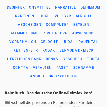
DESINFEKTIONSMITTEL
NARRATIVE
DEINEMUM
KANTINEN
HUKL
VILLIGAR
ALRIGHT
ABSCHEISEN
COMPPUTER
BEYELER
MAMMUTBUME
ZIRBE GEORG
ABWEISENDE
VORNEHMLICH
GELOCHT
BIDA
RAUENTAL
KETTENFETR
KODAK
BERMUDA DREIECK
HERZLICHEN DANK
BENKS
GESCHEBJ
TONTA
CONTRA
VERALTEN
PASST
SCHRAMME
ANHIEG
DREIZACKOBEN
ReimBuch. Das deutsche Online-Reimlexikon!
Blitzschnell die passenden Reime finden. Für deine