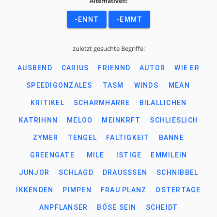
Alternativen:
-ENNT
-EMMT
zuletzt gesuchte Begriffe:
AUSBEND
CARIUS
FRIENND
AUTOR
WIE ER
SPEEDIGONZALES
TASM
WINDS
MEAN
KRITIKEL
SCHARMHARRE
BILALLICHEN
KATRIHNN
MELOO
MEINKRFT
SCHLIESLICH
ZYMER
TENGEL
FALTIGKEIT
BANNE
GREENGATE
MILE
ISTIGE
EMMILEIN
JUNJOR
SCHLAGD
DRAUSSSEN
SCHNIBBEL
IKKENDEN
PIMPEN
FRAU PLANZ
OSTERTAGE
ANPFLANSER
BÖSE SEIN
SCHEIDT