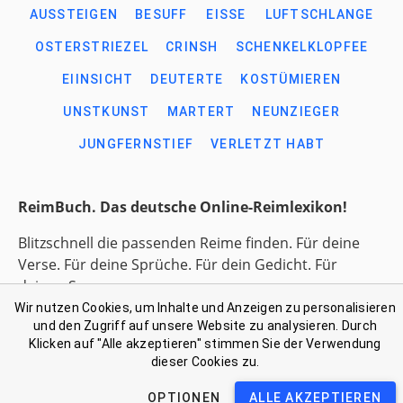
AUSSTEIGEN
BESUFF
EISSE
LUFTSCHLANGE
OSTERSTRIEZEL
CRINSH
SCHENKELKLOPFEE
EIINSICHT
DEUTERTE
KOSTÜMIEREN
UNSTKUNST
MARTERT
NEUNZIEGER
JUNGFERNSTIEF
VERLETZT HABT
ReimBuch. Das deutsche Online-Reimlexikon!
Blitzschnell die passenden Reime finden. Für deine
Verse. Für deine Sprüche. Für dein Gedicht. Für
deinen Song.
Wir nutzen Cookies, um Inhalte und Anzeigen zu personalisieren
und den Zugriff auf unsere Website zu analysieren. Durch
Link-Liste gesammelter Begriffe
Klicken auf "Alle akzeptieren" stimmen Sie der Verwendung
Kontakt: support@reimbuch .net
dieser Cookies zu.
Impressum
Datenschutz
OPTIONEN
ALLE AKZEPTIEREN