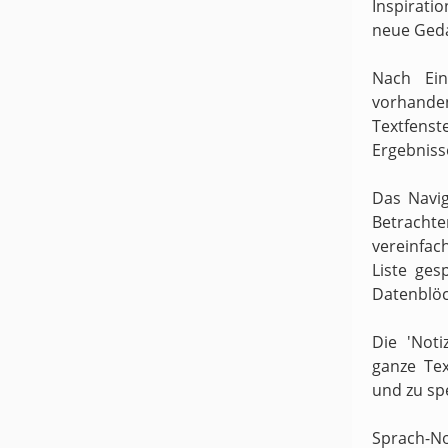
Inspirati
neue Ged
Nach Ein
vorhande
Textfens
Ergebniss
Das Navig
Betracht
vereinfach
Liste ges
Datenblöc
Die 'Noti
ganze Te
und zu sp
Sprach-N