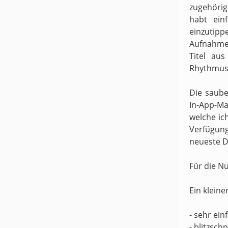
zugehörige
habt ein
einzutipp
Aufnahme
Titel au
Rhythmus 
Die saube
In-App-Ma
welche ic
Verfügung
neueste D
Für die N
Ein kleine
- sehr ei
- blitzsch