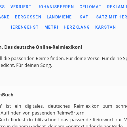
SS
VERRIERT
JOHANISBEEREN
GEILOMAT
REKLAMI
ASKE
BERGOSSEN
LANDMIENE
KAF
SATZ MIT HE
IERENGEHST
METRI
HERZKLANG
KARSTAN
. Das deutsche Online-Reimlexikon!
ll die passenden Reime finden. Für deine Verse. Für deine S
Gedicht. Für deinen Song.
imBuch
h' ist ein digitales, deutsches Reimlexikon zum schn
 Auffinden von passenden Reimwörtern.
uch findest du blitzschnell das passende Reimwort zur 
rse in deinem Gedicht, deinem Songtext oder deiner Rede.