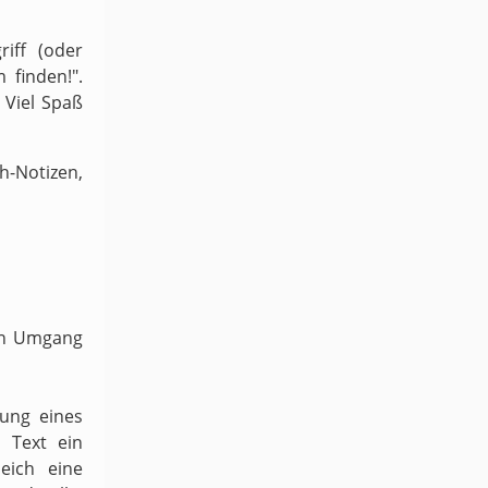
iff (oder
 finden!".
 Viel Spaß
-Notizen,
ven Umgang
dung eines
 Text ein
eich eine