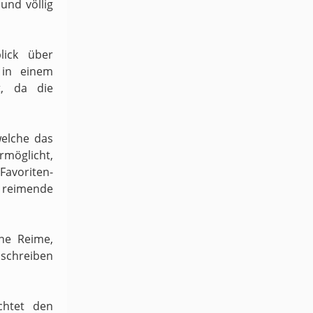
und völlig
lick über
 in einem
t, da die
welche das
möglicht,
 Favoriten-
h reimende
ene Reime,
schreiben
chtet den