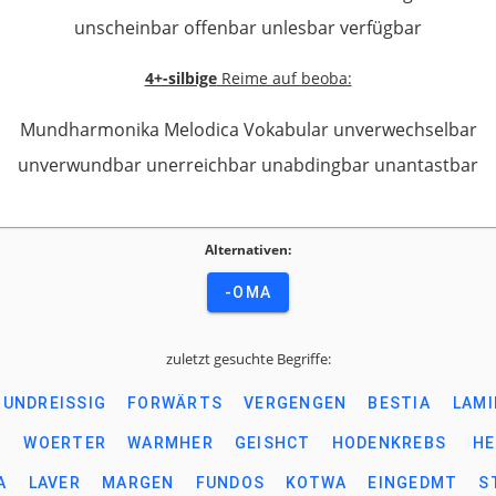
unscheinbar offenbar unlesbar verfügbar
4+-silbige
Reime auf beoba:
Mundharmonika Melodica Vokabular unverwechselbar
unverwundbar unerreichbar unabdingbar unantastbar
Alternativen:
-OMA
zuletzt gesuchte Begriffe:
UNDREISSIG
FORWÄRTS
VERGENGEN
BESTIA
LAMI
B
WOERTER
WARMHER
GEISHCT
HODENKREBS
HE
A
LAVER
MARGEN
FUNDOS
KOTWA
EINGEDMT
S