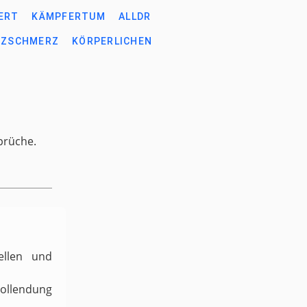
ERT
KÄMPFERTUM
ALLDR
RZSCHMERZ
KÖRPERLICHEN
prüche.
ellen und
Vollendung