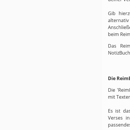
Gib hier
alternati
Anschließ
beim Rei
Das Reim
NotizBuch
Die ReimB
Die 'Reim
mit Texte
Es ist da
Verses i
passende