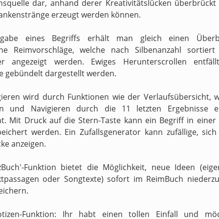
onsquelle dar, anhand derer Kreativitätslücken überbrückt 
ankenstränge erzeugt werden können.
gabe eines Begriffs erhält man gleich einen Überb
ne Reimvorschläge, welche nach Silbenanzahl sortiert
ter angezeigt werden. Ewiges Herunterscrollen entfäll
e gebündelt dargestellt werden.
ieren wird durch Funktionen wie der Verlaufsübersicht, 
en und Navigieren durch die 11 letzten Ergebnisse er
t. Mit Druck auf die Stern-Taste kann ein Begriff in einer
peichert werden. Ein Zufallsgenerator kann zufällige, sic
ke anzeigen.
zBuch'-Funktion bietet die Möglichkeit, neue Ideen (eig
xtpassagen oder Songtexte) sofort im ReimBuch niederzu
eichern.
otizen-Funktion: Ihr habt einen tollen Einfall und mö