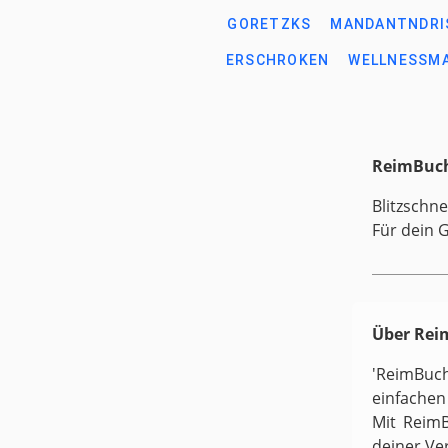
GORETZKS
MANDANTNDRI
ERSCHROKEN
WELLNESSM
ReimBuch
Blitzschne
Für dein 
Über Re
'ReimBuc
einfachen
Mit ReimB
deiner Ve