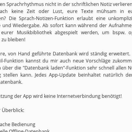
n Sprachrhythmus nicht in der schriftlichen Notiz verliere
fach keine Zeit oder Lust, eure Texte mühsam in e
en? Die Sprach-Notizen-Funktion erlaubt eine unkompliz
 und Wiedergabe. Ab sofort kann während der Aufnahme 
s eurer Musikbibliothek abgespielt werden, um bspw. o
zu bleiben!
re, von Hand geführte Datenbank wird ständig erweitert.
il-Funktion kannst du mir auch neue Vorschläge zukomm
h über die "Datenbank laden"-Funktion sehr schnell allen N
 stellen kann. Jedes App-Update beinhaltet natürlich d
atenbank.
utzung der App wird keine Internetverbindung benötigt!
r Überblick:
nfache Bedienung
nelle Offline-Datenbank