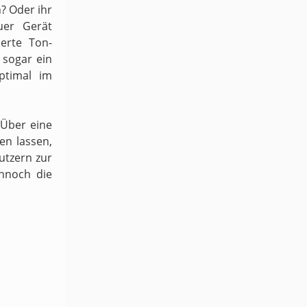
n? Oder ihr
uer Gerät
ierte Ton-
sogar ein
ptimal im
 Über eine
en lassen,
utzern zur
ennoch die