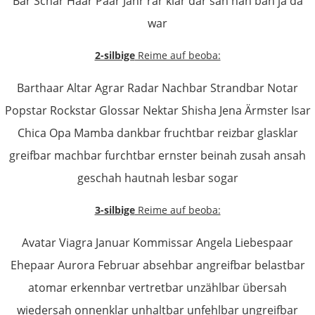
Bar Schar Haar Paar Jahr rar klar dar sah nah bah ja da
war
2-silbige
Reime auf beoba:
Barthaar Altar Agrar Radar Nachbar Strandbar Notar
Popstar Rockstar Glossar Nektar Shisha Jena Ärmster Isar
Chica Opa Mamba dankbar fruchtbar reizbar glasklar
greifbar machbar furchtbar ernster beinah zusah ansah
geschah hautnah lesbar sogar
3-silbige
Reime auf beoba:
Avatar Viagra Januar Kommissar Angela Liebespaar
Ehepaar Aurora Februar absehbar angreifbar belastbar
atomar erkennbar vertretbar unzählbar übersah
wiedersah onnenklar unhaltbar unfehlbar ungreifbar