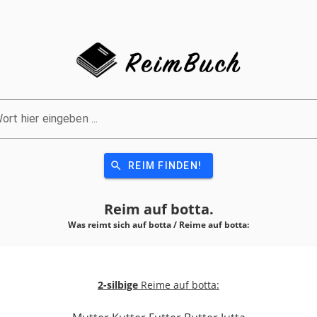
ort hier eingeben ...
search
REIM FINDEN!
Reim auf
botta.
Was reimt sich auf botta / Reime auf
botta:
2-silbige
Reime auf botta: