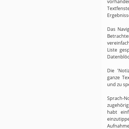
vorhande
Textfens
Ergebniss
Das Navig
Betracht
vereinfach
Liste ges
Datenblöc
Die 'Noti
ganze Te
und zu sp
Sprach-N
zugehörige
habt ein
einzutipp
Aufnahme