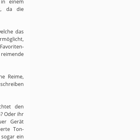
 in einem
t, da die
welche das
möglicht,
 Favoriten-
h reimende
ene Reime,
schreiben
chtet den
n? Oder ihr
uer Gerät
ierte Ton-
sogar ein