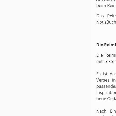
beim Rei
Das Reim
NotizBuch
Die ReimB
Die 'Reim
mit Texte
Es ist da
Verses i
passende
Inspirati
neue Ged
Nach Ein