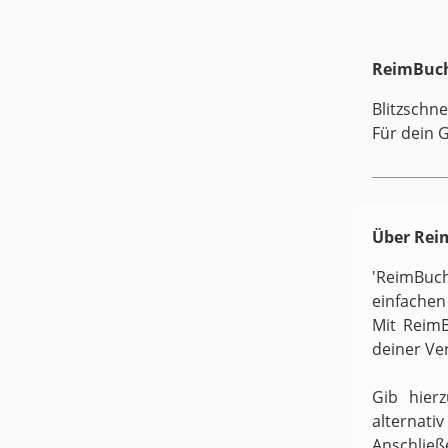
ReimBuch
Blitzschne
Für dein 
Über Re
'ReimBuc
einfachen
Mit ReimB
deiner Ve
Gib hier
alternati
Anschließ