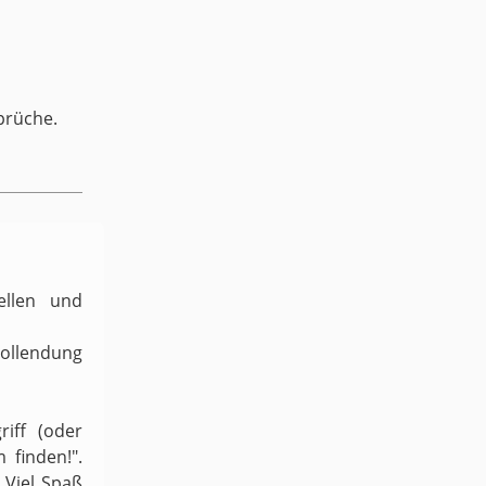
prüche.
ellen und
Vollendung
iff (oder
 finden!".
 Viel Spaß