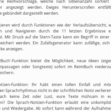
ne Reimvorschläge, welche nach Silbenanzahl sortiert
ter angezeigt werden. Ewiges Herunterscrollen entfäll
e gebündelt dargestellt werden.
ieren wird durch Funktionen wie der Verlaufsübersicht, 
en und Navigieren durch die 11 letzten Ergebnisse er
t. Mit Druck auf die Stern-Taste kann ein Begriff in einer
peichert werden. Ein Zufallsgenerator kann zufällige, sic
ke anzeigen.
zBuch'-Funktion bietet die Möglichkeit, neue Ideen (eig
xtpassagen oder Songtexte) sofort im ReimBuch niederzu
eichern.
otizen-Funktion: Ihr habt einen tollen Einfall und mö
n Sprachrhythmus nicht in der schriftlichen Notiz verliere
fach keine Zeit oder Lust, eure Texte mühsam in e
en? Die Sprach-Notizen-Funktion erlaubt eine unkompliz
 und Wiedergabe. Ab sofort kann während der Aufnahme 