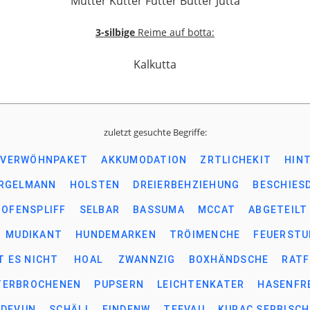
Mutter Kutter Futter Butter Jutta
3-silbige
Reime auf botta:
Kalkutta
zuletzt gesuchte Begriffe:
VERWÖHNPAKET
AKKUMODATION
ZRTLICHEKIT
HIN
RGELMANN
HOLSTEN
DREIERBEHZIEHUNG
BESCHIES
OFENSPLIFF
SELBAR
BASSUMA
MCCAT
ABGETEILT
MUDIKANT
HUNDEMARKEN
TRÖIMENCHE
FEUERSTU
T ES NICHT
HOAL
ZWANNZIG
BOXHÄNDSCHE
RATF
TERBROCHENEN
PUPSERN
LEICHTENKATER
HASENFR
DEVUN
SCHÄIJ
FINDENW
TEEVAU
KURAC SERBISCH