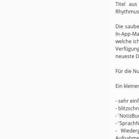
Titel au
Rhythmus 
Die saube
In-App-Ma
welche ic
Verfügung
neueste D
Für die N
Ein kleine
- sehr ei
- blitzsch
- 'NotizBu
- 'Sprach
- Wieder
Aufnahme