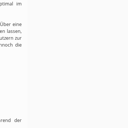
ptimal im
 Über eine
en lassen,
utzern zur
ennoch die
hrend der