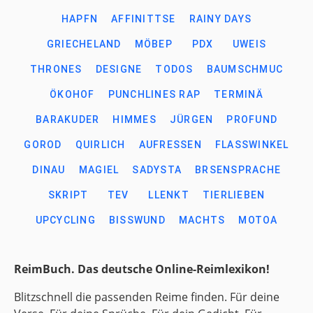
HAPFN
AFFINITTSE
RAINY DAYS
GRIECHELAND
MÖBEP
PDX
UWEIS
THRONES
DESIGNE
TODOS
BAUMSCHMUC
ÖKOHOF
PUNCHLINES RAP
TERMINÄ
BARAKUDER
HIMMES
JÜRGEN
PROFUND
GOROD
QUIRLICH
AUFRESSEN
FLASSWINKEL
DINAU
MAGIEL
SADYSTA
BRSENSPRACHE
SKRIPT
TEV
LLENKT
TIERLIEBEN
UPCYCLING
BISSWUND
MACHTS
MOTOA
ReimBuch. Das deutsche Online-Reimlexikon!
Blitzschnell die passenden Reime finden. Für deine