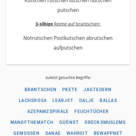
Kutschen rutschen lutschen flutschen
putschen
3-silbige
Reime auf brantschen:
Notrutschen Postkutschen abrutschen
aufputschen
zuletzt gesuchte Begriffe:
BRANTSCHEN
PKETE
JAGTEDERN
LACHSROSA
LEARJET
DALJE
BALLAS
AZEPAMZSPIRALE
FEUCHTÜCHER
MANOFTHEMATCH
GÜÖNST
DRECKSMUSLEMS
GEMOSSEN
SANAE
WAHREIT
BEWAPPNET