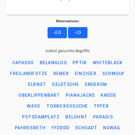
Alternativen:
-EO
-IO
zuletzt gesuchte Begriffe:
CAPASSO
BELANGLOS
PPTIK
WHITEBLACK
FREILANDFOTZE
REMER
EINZIGER
SCHMOUF
ELRNST
GELDTSCHE
ENDERSM
OBERLIPPENBART
PIANAJACKE
KNÖDE
WASS
TOXBOXGSSUCHE
TPFER
POTSDAMPLATZ
BELOHNT
PARADIS
PAHRESBETH
FFDDDD
SCHOADT
NOWAG