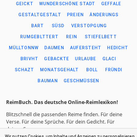
GEICKT
WUNDERSCHÖNE STADT
GEFFALE
GESTALTGESTALT
PREIEN
ÄNDERUNGS
BART
SÜSD
VERSTOPGUNG
RUMGEBLTTERT
REIN
STIEFELBETT
MÜLLTONNW
DAUMEN
AUFERSTEHT
HEDICHT
BRIVHT
GEBACKTE
URLAUBE
GLACI
SCHAZT
MONATSGEHALT
BOLL
FRÜNDI
BAUMAN
GESCHMÜSSEN
ReimBuch. Das deutsche Online-Reimlexikon!
Blitzschnell die passenden Reime finden. Für deine
Verse. Für deine Sprüche. Für dein Gedicht. Für
deinen Song.
Wir nutzen Cookies, um Inhalte und Anzeigen zu personalisieren