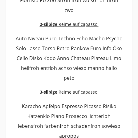
Floh Klo Po Zoo Stroh froh wo so roh droh
zwo
2-silbige
Reime auf capasso:
Auto Niveau Büro Techno Echo Macho Psycho
Solo Lasso Torso Retro Pankow Euro Info Öko
Cello Disko Kodo Anno Chateau Plateau Limo
heilfroh entfloh achso wieso manno hallo
peto
3-silbige
Reime auf capasso:
Karacho Apfelpo Espresso Picasso Risiko
Katzenklo Piano Prosecco lichterloh
lebensfroh farbenfroh schadenfroh sowieso
apropos