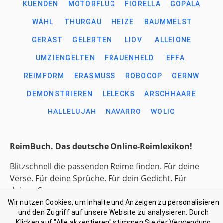
KUENDEN
MOTORFLUG
FIORELLA
GOPALA
WÄHL
THURGAU
HEIZE
BAUMMELST
GERAST
GELERTEN
LIOV
ALLEIONE
UMZIENGELTEN
FRAUENHELD
EFFA
REIMFORM
ERASMUSS
ROBOCOP
GERNW
DEMONSTRIEREN
LELECKS
ARSCHHAARE
HALLELUJAH
NAVARRO
WOLIG
ReimBuch. Das deutsche Online-Reimlexikon!
Blitzschnell die passenden Reime finden. Für deine
Verse. Für deine Sprüche. Für dein Gedicht. Für
deinen Song.
Wir nutzen Cookies, um Inhalte und Anzeigen zu personalisieren
und den Zugriff auf unsere Website zu analysieren. Durch
Link-Liste gesammelter Begriffe
Klicken auf "Alle akzeptieren" stimmen Sie der Verwendung