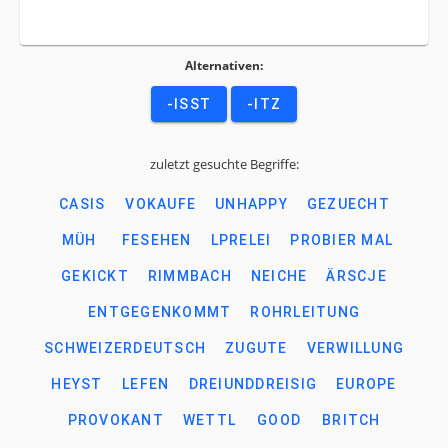
Alternativen:
-ISST
-ITZ
zuletzt gesuchte Begriffe:
CASIS
VOKAUFE
UNHAPPY
GEZUECHT
MÜH
FESEHEN
LPRELEI
PROBIER MAL
GEKICKT
RIMMBACH
NEICHE
ÄRSCJE
ENTGEGENKOMMT
ROHRLEITUNG
SCHWEIZERDEUTSCH
ZUGUTE
VERWILLUNG
HEYST
LEFEN
DREIUNDDREISIG
EUROPE
PROVOKANT
WETTL
GOOD
BRITCH