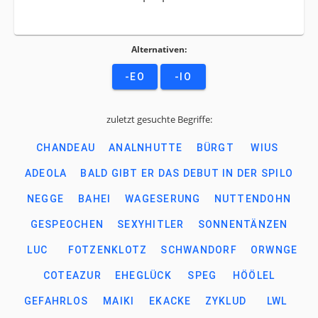
Alternativen:
-EO
-IO
zuletzt gesuchte Begriffe:
CHANDEAU
ANALNHUTTE
BÜRGT
WIUS
ADEOLA
BALD GIBT ER DAS DEBUT IN DER SPILO
NEGGE
BAHEI
WAGESERUNG
NUTTENDOHN
GESPEOCHEN
SEXYHITLER
SONNENTÄNZEN
LUC
FOTZENKLOTZ
SCHWANDORF
ORWNGE
COTEAZUR
EHEGLÜCK
SPEG
HÖÖLEL
GEFAHRLOS
MAIKI
EKACKE
ZYKLUD
LWL