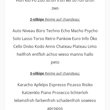
Floh Klo Po Zoo Stroh froh wo so roh droh
zwo
2-silbige
Reime auf chandeau:
Auto Niveau Büro Techno Echo Macho Psycho
Solo Lasso Torso Retro Pankow Euro Info Öko
Cello Disko Kodo Anno Chateau Plateau Limo
heilfroh entfloh achso wieso manno hallo
peto
3-silbige
Reime auf chandeau:
Karacho Apfelpo Espresso Picasso Risiko
Katzenklo Piano Prosecco lichterloh
lebensfroh farbenfroh schadenfroh sowieso
apropos