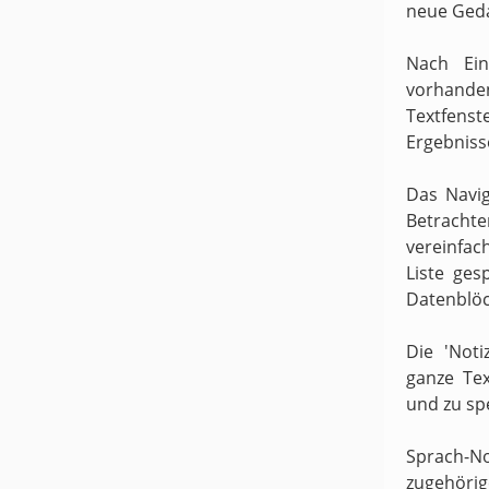
neue Ged
Nach Ein
vorhande
Textfens
Ergebniss
Das Navig
Betracht
vereinfach
Liste ges
Datenblöc
Die 'Noti
ganze Te
und zu sp
Sprach-N
zugehörige