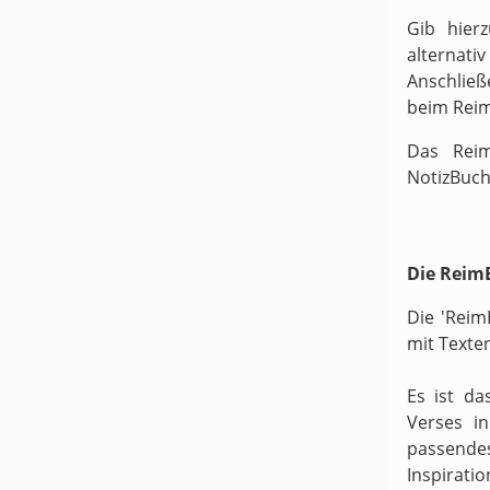
Gib hier
alternati
Anschließ
beim Rei
Das Reim
NotizBuch
Die ReimB
Die 'Reim
mit Texte
Es ist da
Verses i
passende
Inspirati