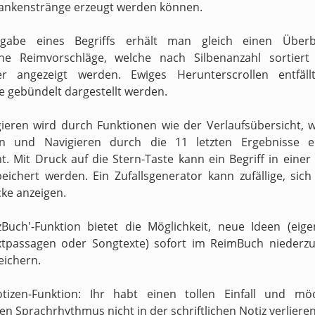
ankenstränge erzeugt werden können.
gabe eines Begriffs erhält man gleich einen Überb
ne Reimvorschläge, welche nach Silbenanzahl sortiert
ter angezeigt werden. Ewiges Herunterscrollen entfäll
e gebündelt dargestellt werden.
ieren wird durch Funktionen wie der Verlaufsübersicht, 
en und Navigieren durch die 11 letzten Ergebnisse er
t. Mit Druck auf die Stern-Taste kann ein Begriff in einer
peichert werden. Ein Zufallsgenerator kann zufällige, sic
ke anzeigen.
zBuch'-Funktion bietet die Möglichkeit, neue Ideen (eig
xtpassagen oder Songtexte) sofort im ReimBuch niederzu
eichern.
otizen-Funktion: Ihr habt einen tollen Einfall und mö
n Sprachrhythmus nicht in der schriftlichen Notiz verliere