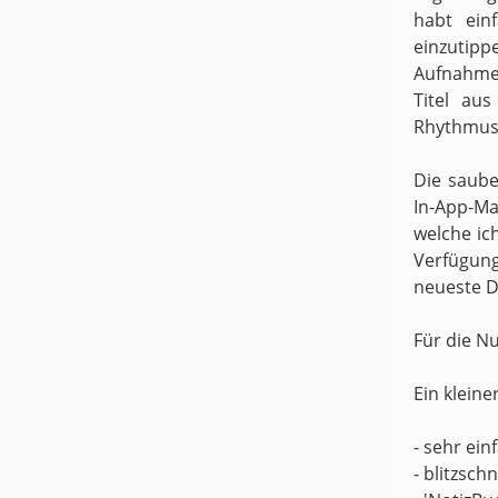
habt ein
einzutipp
Aufnahme
Titel au
Rhythmus 
Die saube
In-App-Ma
welche ic
Verfügung
neueste D
Für die N
Ein kleine
- sehr ei
- blitzsch