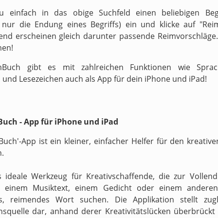
zu einfach in das obige Suchfeld einen beliebigen Begr
v nur die Endung eines Begriffs) ein und klicke auf "Reim
end erscheinen gleich darunter passende Reimvorschläge.
men!
Buch gibt es mit zahlreichen Funktionen wie Sprach
 und Lesezeichen auch als App für dein iPhone und iPad!
uch - App für iPhone und iPad
Buch'-App ist ein kleiner, einfacher Helfer für den kreati
n.
s ideale Werkzeug für Kreativschaffende, die zur Vollen
n einem Musiktext, einem Gedicht oder einem anderen
s, reimendes Wort suchen. Die Applikation stellt zugl
onsquelle dar, anhand derer Kreativitätslücken überbrückt 