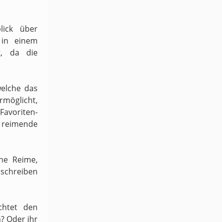
lick über
 in einem
t, da die
welche das
möglicht,
 Favoriten-
h reimende
ene Reime,
schreiben
chtet den
n? Oder ihr