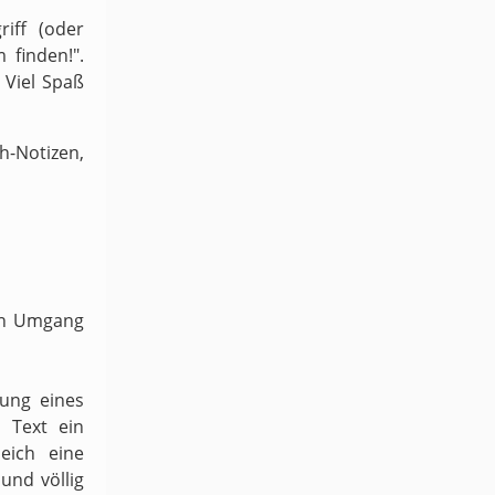
iff (oder
 finden!".
 Viel Spaß
-Notizen,
ven Umgang
dung eines
 Text ein
eich eine
und völlig