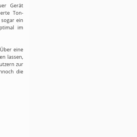
uer Gerät
ierte Ton-
sogar ein
ptimal im
 Über eine
en lassen,
utzern zur
ennoch die