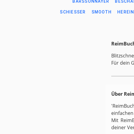
BARSSONNAYER
BESCHÄ
SCHIESSER
SMOOTH
HEREI
ReimBuch
Blitzschne
Für dein 
Über Re
'ReimBuc
einfachen
Mit ReimB
deiner Ve