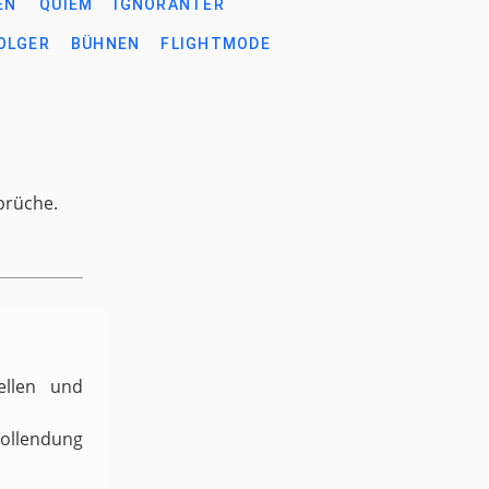
EN
QUIEM
IGNORANTER
OLGER
BÜHNEN
FLIGHTMODE
prüche.
ellen und
Vollendung