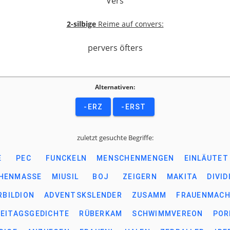
Vers
2-silbige
Reime auf convers:
pervers öfters
Alternativen:
-ERZ
-ERST
zuletzt gesuchte Begriffe:
E
PEC
FUNCKELN
MENSCHENMENGEN
EINLÄUTET
HENMASSE
MIUSIL
BOJ
ZEIGERN
MAKITA
DIVID
RBILDION
ADVENTSKSLENDER
ZUSAMM
FRAUENMAC
REITAGSGEDICHTE
RÜBERKAM
SCHWIMMVEREON
POR