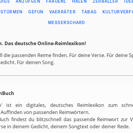
DIGE
ANZUFGEN
FRAUENL
HALEN
ZERBALLER
IDE
NSTÜRMEN
GEFUN
VAERRÄTER
TABAG
KULTURVERF
MESSERSCHARD
. Das deutsche Online-Reimlexikon!
ll die passenden Reime finden. Für deine Verse. Für deine S
Gedicht. Für deinen Song.
imBuch
h' ist ein digitales, deutsches Reimlexikon zum schn
 Auffinden von passenden Reimwörtern.
uch findest du blitzschnell das passende Reimwort zur 
rse in deinem Gedicht, deinem Songtext oder deiner Rede.