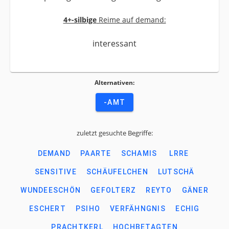
4+-silbige
Reime auf demand:
interessant
Alternativen:
-AMT
zuletzt gesuchte Begriffe:
DEMAND
PAARTE
SCHAMIS
LRRE
SENSITIVE
SCHÄUFELCHEN
LUTSCHÄ
WUNDEESCHÖN
GEFOLTERZ
REYTO
GÄNER
ESCHERT
PSIHO
VERFÄHNGNIS
ECHIG
PRACHTKERL
HOCHBETAGTEN