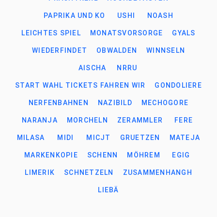
PAPRIKA UND KO
USHI
NOASH
LEICHTES SPIEL
MONATSVORSORGE
GYALS
WIEDERFINDET
OBWALDEN
WINNSELN
AISCHA
NRRU
START WAHL TICKETS FAHREN WIR
GONDOLIERE
NERFENBAHNEN
NAZIBILD
MECHOGORE
NARANJA
MORCHELN
ZERAMMLER
FERE
MILASA
MIDI
MICJT
GRUETZEN
MATEJA
MARKENKOPIE
SCHENN
MÖHREM
EGIG
LIMERIK
SCHNETZELN
ZUSAMMENHANGH
LIEBÄ