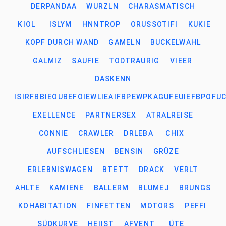
DERPANDAA
WURZLN
CHARASMATISCH
KIOL
ISLYM
HNNTROP
ORUSSOTIFI
KUKIE
KOPF DURCH WAND
GAMELN
BUCKELWAHL
GALMIZ
SAUFIE
TODTRAURIG
VIEER
DASKENN
ISIRFBBIEOUBEFOIEWLIEAIFBPEWPKAGUFEUIEFBPOFU
EXELLENCE
PARTNERSEX
ATRALREISE
CONNIE
CRAWLER
DRLEBA
CHIX
AUFSCHLIESEN
BENSIN
GRÜZE
ERLEBNISWAGEN
BTETT
DRACK
VERLT
AHLTE
KAMIENE
BALLERM
BLUMEJ
BRUNGS
KOHABITATION
FINFETTEN
MOTORS
PEFFI
SÜDKURVE
HEIIST
AFVENT
ÜTE