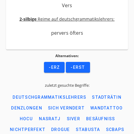
Vers
2-silbige
Reime auf deutschgrammatikslehrers:
pervers öfters
Alternativen:
-ERZ
-ERST
zuletzt gesuchte Begriffe:
DEUTSCHGRAMMATIKSLEHRERS
STADTRÄTIN
DENZLONGEN
SICH VERNDERT
WANDTATTOO
HOCU
NASRATJ
SIVER
BESÄUFNISS
NICHTPERFEKT
DROGUE
STABUSTA
SCBAPS