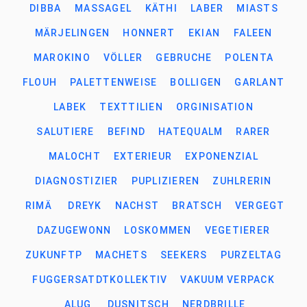
DIBBA
MASSAGEL
KÄTHI
LABER
MIASTS
MÄRJELINGEN
HONNERT
EKIAN
FALEEN
MAROKINO
VÖLLER
GEBRUCHE
POLENTA
FLOUH
PALETTENWEISE
BOLLIGEN
GARLANT
LABEK
TEXTTILIEN
ORGINISATION
SALUTIERE
BEFIND
HATEQUALM
RARER
MALOCHT
EXTERIEUR
EXPONENZIAL
DIAGNOSTIZIER
PUPLIZIEREN
ZUHLRERIN
RIMÄ
DREYK
NACHST
BRATSCH
VERGEGT
DAZUGEWONN
LOSKOMMEN
VEGETIERER
ZUKUNFTP
MACHETS
SEEKERS
PURZELTAG
FUGGERSATDTKOLLEKTIV
VAKUUM VERPACK
ALUG
DUSNITSCH
NERDBRILLE