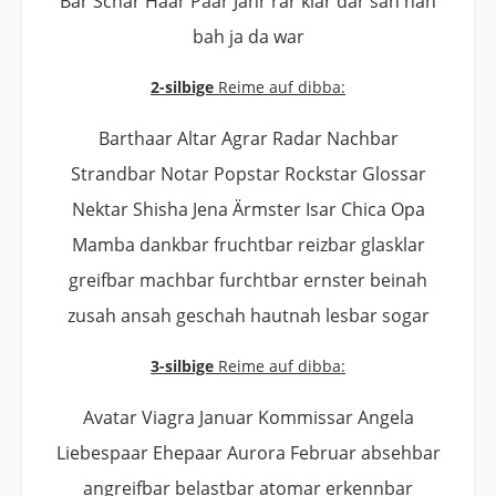
Bar Schar Haar Paar Jahr rar klar dar sah nah
bah ja da war
2-silbige
Reime auf dibba:
Barthaar Altar Agrar Radar Nachbar
Strandbar Notar Popstar Rockstar Glossar
Nektar Shisha Jena Ärmster Isar Chica Opa
Mamba dankbar fruchtbar reizbar glasklar
greifbar machbar furchtbar ernster beinah
zusah ansah geschah hautnah lesbar sogar
3-silbige
Reime auf dibba:
Avatar Viagra Januar Kommissar Angela
Liebespaar Ehepaar Aurora Februar absehbar
angreifbar belastbar atomar erkennbar