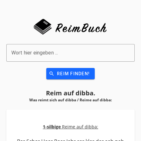
Wort hier eingeben ...
search
REIM FINDEN!
Reim auf
dibba.
Was reimt sich auf dibba / Reime auf
dibba:
1-silbige
Reime auf dibba: