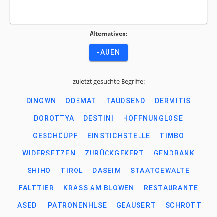
Alternativen:
-AUEN
zuletzt gesuchte Begriffe:
DINGWN
ODEMAT
TAUDSEND
DERMITIS
DOROTTYA
DESTINI
HOFFNUNGLOSE
GESCHÖÜPF
EINSTICHSTELLE
TIMBO
WIDERSETZEN
ZURÜCKGEKERT
GENOBANK
SHIHO
TIROL
DASEIM
STAATGEWALTE
FALTTIER
KRASS AM BLOWEN
RESTAURANTE
ASED
PATRONENHLSE
GEÄUSERT
SCHROTT