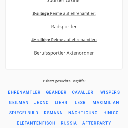
Sportler Ordner
3-silbige
Reime auf ehrenamtler:
Radsportler
4+-silbige
Reime auf ehrenamtler:
Berufssportler Aktenordner
zuletzt gesuchte Begriffe:
EHRENAMTLER
GEÄNDER
CAVALLERI
WISPERS
GEILMAN
JEDNO
LIEHR
LESB
MAXIMILIAN
SPIEGELBULD
RSMANN
NÄCHTIGUNG
HINICO
ELEFANTENFISCH
RUSSIA
AFTERPARTY