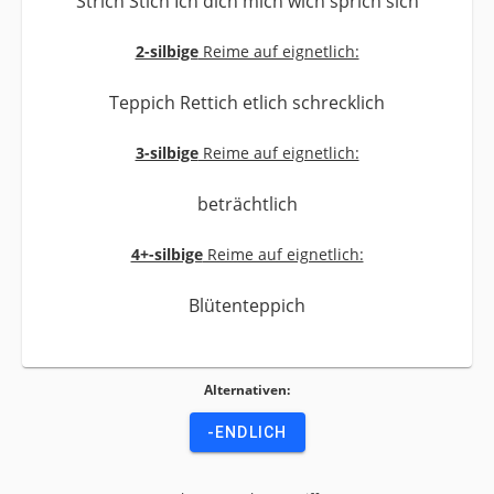
Strich Stich Ich dich mich wich sprich sich
2-silbige
Reime auf eignetlich:
Teppich Rettich etlich schrecklich
3-silbige
Reime auf eignetlich:
beträchtlich
4+-silbige
Reime auf eignetlich:
Blütenteppich
Alternativen:
-ENDLICH