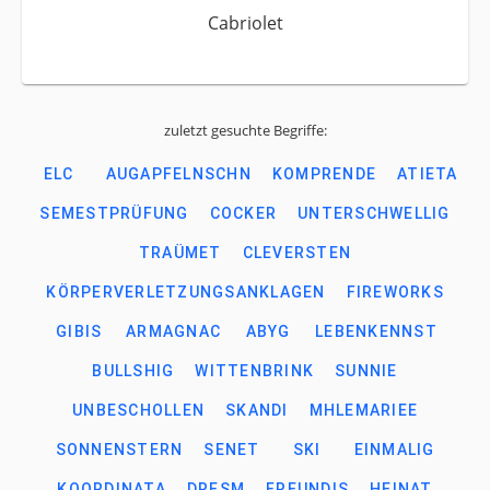
Cabriolet
zuletzt gesuchte Begriffe:
ELC
AUGAPFELNSCHN
KOMPRENDE
ATIETA
SEMESTPRÜFUNG
COCKER
UNTERSCHWELLIG
TRAÜMET
CLEVERSTEN
KÖRPERVERLETZUNGSANKLAGEN
FIREWORKS
GIBIS
ARMAGNAC
ABYG
LEBENKENNST
BULLSHIG
WITTENBRINK
SUNNIE
UNBESCHOLLEN
SKANDI
MHLEMARIEE
SONNENSTERN
SENET
SKI
EINMALIG
KOORDINATA
DRESM
FREUNDIS
HEINAT