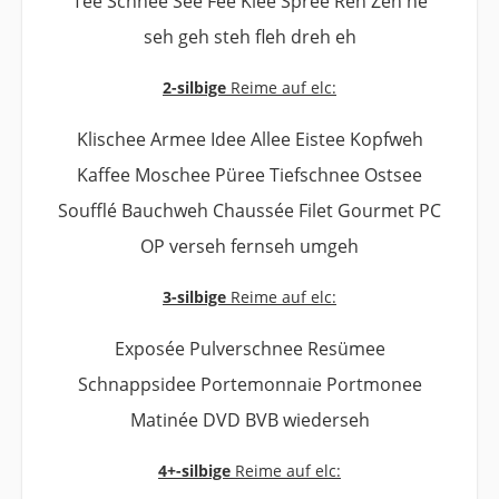
Tee Schnee See Fee Klee Spree Reh Zeh ne
seh geh steh fleh dreh eh
2-silbige
Reime auf elc:
Klischee Armee Idee Allee Eistee Kopfweh
Kaffee Moschee Püree Tiefschnee Ostsee
Soufflé Bauchweh Chaussée Filet Gourmet PC
OP verseh fernseh umgeh
3-silbige
Reime auf elc:
Exposée Pulverschnee Resümee
Schnappsidee Portemonnaie Portmonee
Matinée DVD BVB wiederseh
4+-silbige
Reime auf elc: