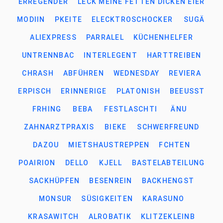
ERREGENDER
LECK MEINE FETTEN DICKEN EIER
MODIIN
PKEITE
ELECKTROSCHOCKER
SUGÄ
ALIEXPRESS
PARRALEL
KÜCHENHELFER
UNTRENNBAC
INTERLEGENT
HARTTREIBEN
CHRASH
ABFÜHREN
WEDNESDAY
REVIERA
ERPISCH
ERINNERIGE
PLATONISH
BEEUSST
FRHING
BEBA
FESTLASCHTI
ÄNU
ZAHNARZTPRAXIS
BIEKE
SCHWERFREUND
DAZOU
MIETSHAUSTREPPEN
FCHTEN
POAIRION
DELLO
KJELL
BASTELABTEILUNG
SACKHÜPFEN
BESENREIN
BACKHENGST
MONSUR
SÜSIGKEITEN
KARASUNO
KRASAWITCH
ALROBATIK
KLITZEKLEINB