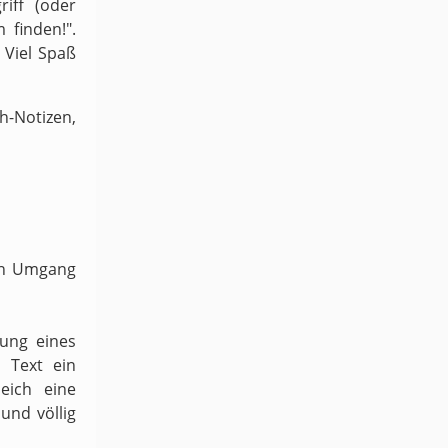
iff (oder
 finden!".
 Viel Spaß
-Notizen,
ven Umgang
dung eines
 Text ein
eich eine
und völlig