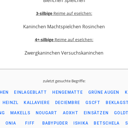
Bienchen Spielchen
3-silbige
Reime auf eselchen:
Kaninchen Machtspielchen Rosinchen
4+-silbige
Reime auf eselchen:
Zwergkaninchen Versuchskaninchen
zuletzt gesuchte Begriffe:
CHEN
EINLAGEBLATT
HENGEMATTE
GRÜNE AUGEN
K
HEINZL
KALLAVIERE
DECIEMBRE
GSCFT
BEKLAGS
NG
MAKELLS
NOUGART
AOXHT
EINSÄTZEN
GOLD
ONIA
FIFF
BABYPUDER
ISHIKA
BETSCHELA
S