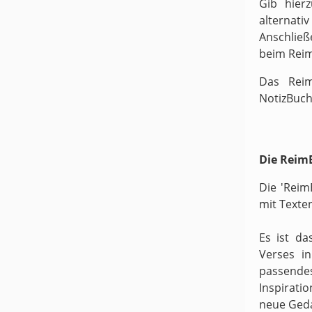
Gib hier
alternati
Anschließ
beim Rei
Das Reim
NotizBuch
Die ReimB
Die 'Reim
mit Texte
Es ist da
Verses i
passende
Inspirati
neue Ged