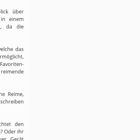
lick über
 in einem
t, da die
welche das
möglicht,
 Favoriten-
h reimende
ene Reime,
schreiben
chtet den
n? Oder ihr
uer Gerät