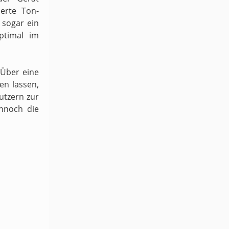
ierte Ton-
sogar ein
ptimal im
 Über eine
en lassen,
utzern zur
ennoch die