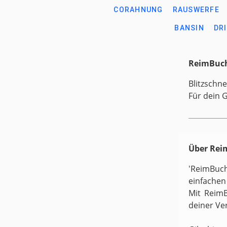
CORAHNUNG
RAUSWERFE
BANSIN
DR
ReimBuch
Blitzschne
Für dein 
Über Re
'ReimBuc
einfachen
Mit ReimB
deiner Ve