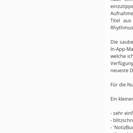
einzutipp
Aufnahme
Titel au
Rhythmus 
Die saube
In-App-Ma
welche ic
Verfügung
neueste D
Für die N
Ein kleine
- sehr ei
- blitzsch
- 'NotizBu