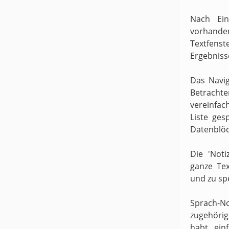
Nach Ein
vorhande
Textfens
Ergebniss
Das Navig
Betracht
vereinfach
Liste ges
Datenblöc
Die 'Noti
ganze Te
und zu sp
Sprach-N
zugehörige
habt ein