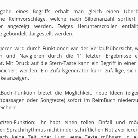
gabe eines Begriffs erhält man gleich einen Überb
ne Reimvorschläge, welche nach Silbenanzahl sortiert
ter angezeigt werden. Ewiges Herunterscrollen entfäll
e gebündelt dargestellt werden.
ieren wird durch Funktionen wie der Verlaufsübersicht, 
en und Navigieren durch die 11 letzten Ergebnisse er
t. Mit Druck auf die Stern-Taste kann ein Begriff in einer
peichert werden. Ein Zufallsgenerator kann zufällige, sic
ke anzeigen.
zBuch'-Funktion bietet die Möglichkeit, neue Ideen (eig
xtpassagen oder Songtexte) sofort im ReimBuch niederzu
eichern.
otizen-Funktion: Ihr habt einen tollen Einfall und mö
n Sprachrhythmus nicht in der schriftlichen Notiz verliere
fach keine Zeit oder Lust, eure Texte mühsam in e