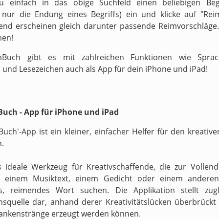
zu einfach in das obige Suchfeld einen beliebigen Begr
v nur die Endung eines Begriffs) ein und klicke auf "Reim
end erscheinen gleich darunter passende Reimvorschläge.
men!
Buch gibt es mit zahlreichen Funktionen wie Sprach
 und Lesezeichen auch als App für dein iPhone und iPad!
uch - App für iPhone und iPad
Buch'-App ist ein kleiner, einfacher Helfer für den kreati
n.
s ideale Werkzeug für Kreativschaffende, die zur Vollen
n einem Musiktext, einem Gedicht oder einem anderen
s, reimendes Wort suchen. Die Applikation stellt zugl
onsquelle dar, anhand derer Kreativitätslücken überbrückt 
ankenstränge erzeugt werden können.