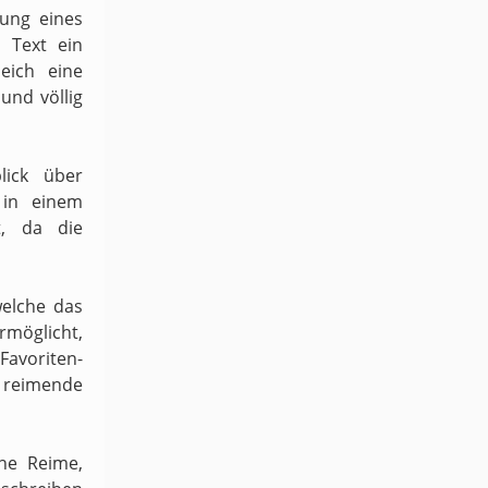
dung eines
 Text ein
eich eine
und völlig
lick über
 in einem
t, da die
welche das
möglicht,
 Favoriten-
h reimende
ene Reime,