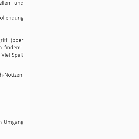
ellen und
Vollendung
iff (oder
 finden!".
 Viel Spaß
-Notizen,
ven Umgang