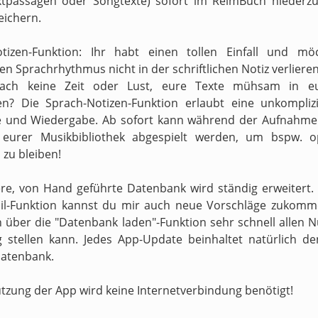
xtpassagen oder Songtexte) sofort im ReimBuch niederzu
eichern.
otizen-Funktion: Ihr habt einen tollen Einfall und mö
n Sprachrhythmus nicht in der schriftlichen Notiz verliere
fach keine Zeit oder Lust, eure Texte mühsam in e
en? Die Sprach-Notizen-Funktion erlaubt eine unkompliz
 und Wiedergabe. Ab sofort kann während der Aufnahme 
s eurer Musikbibliothek abgespielt werden, um bspw. o
zu bleiben!
re, von Hand geführte Datenbank wird ständig erweitert.
il-Funktion kannst du mir auch neue Vorschläge zukomm
h über die "Datenbank laden"-Funktion sehr schnell allen N
 stellen kann. Jedes App-Update beinhaltet natürlich d
atenbank.
utzung der App wird keine Internetverbindung benötigt!