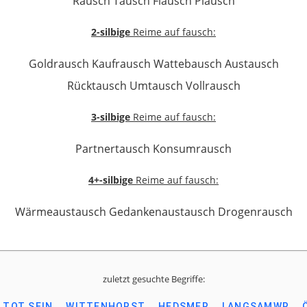
Rausch Tausch Flausch Plausch
2-silbige
Reime auf fausch:
Goldrausch Kaufrausch Wattebausch Austausch
Rücktausch Umtausch Vollrausch
3-silbige
Reime auf fausch:
Partnertausch Konsumrausch
4+-silbige
Reime auf fausch:
Wärmeaustausch Gedankenaustausch Drogenrausch
zuletzt gesuchte Begriffe:
TOT SEIN
WITTENHORST
HEDSMER
LANGSAMWR