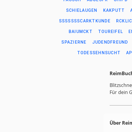
SCHIELAUGEN
KAKPUTT
SSSSSSSCARKTKUNDE
RCKLI
BAIUMCKT
TOUREIFEL
E
SPAZIERNE
JUDENDFREUND
TODESSEHNSUCHT
AP
ReimBuch
Blitzschne
Für dein 
Über Re