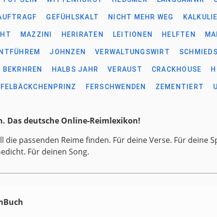
AUFTRAGF
GEFÜHLSKALT
NICHT MEHR WEG
KALKULI
CHT
MAZZINI
HERIRATEN
LEITIONEN
HELFTEN
MA
NTFÜHREM
JOHNZEN
VERWALTUNGSWIRT
SCHMIED
BEKRHREN
HALBS JAHR
VERAUST
CRACKHOUSE
H
FELBÄCKCHENPRINZ
FERSCHWENDEN
ZEMENTIERT
. Das deutsche Online-Reimlexikon!
ll die passenden Reime finden. Für deine Verse. Für deine S
Gedicht. Für deinen Song.
imBuch