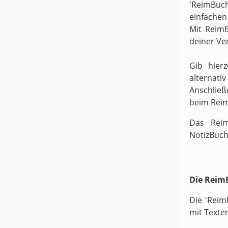
'ReimBuc
einfachen
Mit ReimB
deiner Ve
Gib hier
alternati
Anschließ
beim Rei
Das Reim
NotizBuch
Die ReimB
Die 'Reim
mit Texte