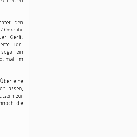
schreiben
chtet den
n? Oder ihr
uer Gerät
ierte Ton-
sogar ein
ptimal im
 Über eine
en lassen,
utzern zur
ennoch die