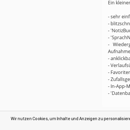
Ein kleine
- sehr ei
- blitzsch
- 'NotizBu
- 'Sprach
- Wieder
Aufnahme
- anklickb
- Verlaufs
- Favorite
- Zufallsg
- In-App-M
- 'Datenb
Wir nutzen Cookies, um Inhalte und Anzeigen zu personalisier