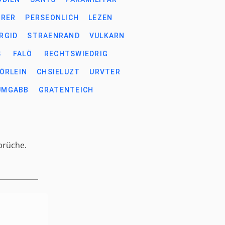
ERER
PERSEONLICH
LEZEN
RGID
STRAENRAND
VULKARN
S
FALÖ
RECHTSWIEDRIG
ÖRLEIN
CHSIELUZT
URVTER
UMGABB
GRATENTEICH
prüche.