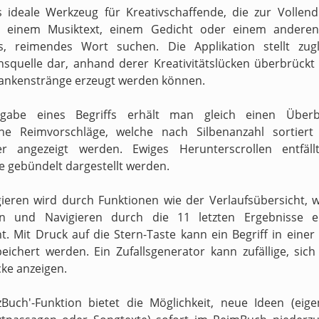
s ideale Werkzeug für Kreativschaffende, die zur Vollen
n einem Musiktext, einem Gedicht oder einem anderen
s, reimendes Wort suchen. Die Applikation stellt zugl
onsquelle dar, anhand derer Kreativitätslücken überbrückt 
ankenstränge erzeugt werden können.
gabe eines Begriffs erhält man gleich einen Überb
ne Reimvorschläge, welche nach Silbenanzahl sortiert
ter angezeigt werden. Ewiges Herunterscrollen entfäll
e gebündelt dargestellt werden.
ieren wird durch Funktionen wie der Verlaufsübersicht, 
en und Navigieren durch die 11 letzten Ergebnisse er
t. Mit Druck auf die Stern-Taste kann ein Begriff in einer
peichert werden. Ein Zufallsgenerator kann zufällige, sic
ke anzeigen.
zBuch'-Funktion bietet die Möglichkeit, neue Ideen (eig