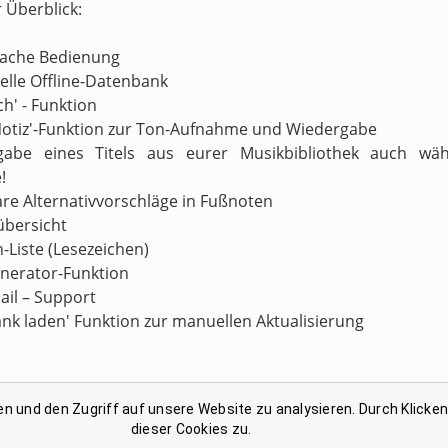
r Überblick:
nfache Bedienung
nelle Offline-Datenbank
ch' - Funktion
Notiz'-Funktion zur Ton-Aufnahme und Wiedergabe
gabe eines Titels aus eurer Musikbibliothek auch wä
!
are Alternativvorschläge in Fußnoten
übersicht
n-Liste (Lesezeichen)
enerator-Funktion
ail – Support
ank laden' Funktion zur manuellen Aktualisierung
en und den Zugriff auf unsere Website zu analysieren. Durch Klicke
Link-Liste gesammelter Begriffe
dieser Cookies zu.
Kontakt: support@reimbuch .net