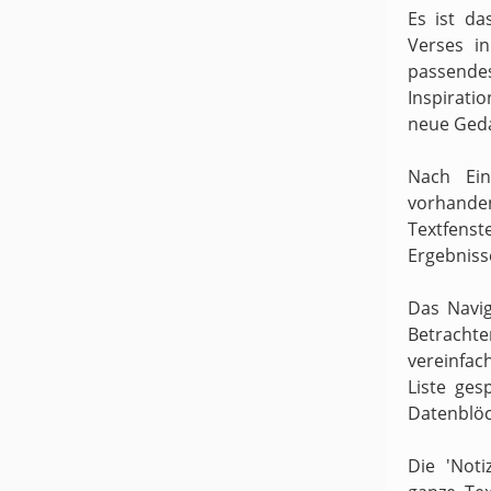
Es ist da
Verses i
passende
Inspirati
neue Ged
Nach Ein
vorhande
Textfens
Ergebniss
Das Navig
Betracht
vereinfach
Liste ges
Datenblöc
Die 'Noti