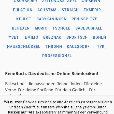
GSCHÄFDER
ZEITUNGSSTAPEL
GIPSBEIN
PULATION
ACHSTAM
STRAICH
EKMEDIR
KEULST
BABYKANINCEN
PENISSPITZE
BEHEXEN
MURIC
TSCHOLE
SACEBUSFALL
YVET
EMILIO
BREZNAK
SPORTSCH
BOHLN
HAUSSCHLÜSSEL
THRONN
KAULSDORF
TYR
PROFESSIONEL
ReimBuch. Das deutsche Online-Reimlexikon!
Blitzschnell die passenden Reime finden. Für deine
Verse. Für deine Sprüche. Für dein Gedicht. Für
deinen Song.
Wir nutzen Cookies, um Inhalte und Anzeigen zu personalisieren
und den Zugriff auf unsere Website zu analysieren. Durch
Link-Liste gesammelter Begriffe
Klicken auf "Alle akzeptieren" stimmen Sie der Verwendung