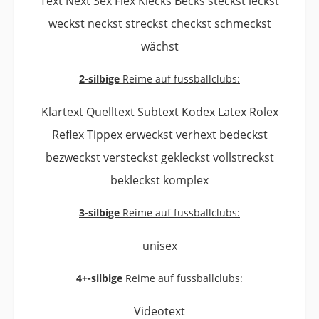
Text Next Sex Flex Klecks Becks steckst leckst
weckst neckst streckst checkst schmeckst
wächst
2-silbige
Reime auf fussballclubs:
Klartext Quelltext Subtext Kodex Latex Rolex
Reflex Tippex erweckst verhext bedeckst
bezweckst versteckst gekleckst vollstreckst
bekleckst komplex
3-silbige
Reime auf fussballclubs:
unisex
4+-silbige
Reime auf fussballclubs:
Videotext