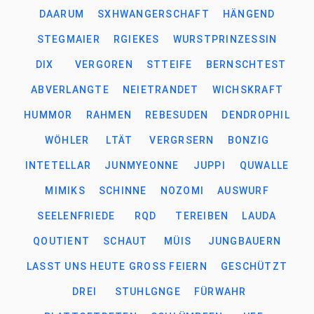
DAARUM
SXHWANGERSCHAFT
HÄNGEND
STEGMAIER
RGIEKES
WURSTPRINZESSIN
DIX
VERGOREN
STTEIFE
BERNSCHTEST
ABVERLANGTE
NEIETRANDET
WICHSKRAFT
HUMMOR
RAHMEN
REBESUDEN
DENDROPHIL
WÖHLER
LTÄT
VERGRSERN
BONZIG
INTETELLAR
JUNMYEONNE
JUPPI
QUWALLE
MIMIKS
SCHINNE
NOZOMI
AUSWURF
SEELENFRIEDE
RQD
TEREIBEN
LAUDA
QOUTIENT
SCHAUT
MÜIS
JUNGBAUERN
LASST UNS HEUTE GROSS FEIERN
GESCHÜTZT
DREI
STUHLGNGE
FÜRWAHR