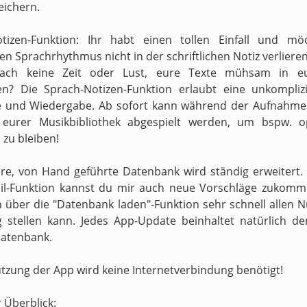
eichern.
otizen-Funktion: Ihr habt einen tollen Einfall und mö
n Sprachrhythmus nicht in der schriftlichen Notiz verliere
fach keine Zeit oder Lust, eure Texte mühsam in e
en? Die Sprach-Notizen-Funktion erlaubt eine unkompliz
 und Wiedergabe. Ab sofort kann während der Aufnahme 
s eurer Musikbibliothek abgespielt werden, um bspw. o
zu bleiben!
re, von Hand geführte Datenbank wird ständig erweitert.
il-Funktion kannst du mir auch neue Vorschläge zukomm
h über die "Datenbank laden"-Funktion sehr schnell allen N
 stellen kann. Jedes App-Update beinhaltet natürlich d
atenbank.
utzung der App wird keine Internetverbindung benötigt!
r Überblick: