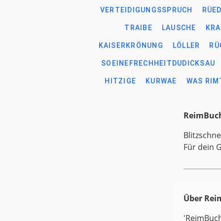
VERTEIDIGUNGSSPRUCH
RÜE
TRAIBE
LAUSCHE
KRA
KAISERKRÖNUNG
LÖLLER
RÜ
SOEINEFRECHHEITDUDICKSAU
HITZIGE
KURWAE
WAS RIMT
ReimBuch
Blitzschne
Für dein 
Über Re
'ReimBuc