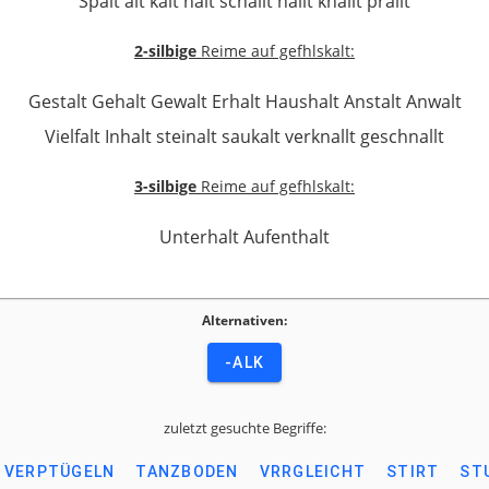
Spalt alt kalt halt schallt hallt knallt prallt
2-silbige
Reime auf gefhlskalt:
Gestalt Gehalt Gewalt Erhalt Haushalt Anstalt Anwalt
Vielfalt Inhalt steinalt saukalt verknallt geschnallt
3-silbige
Reime auf gefhlskalt:
Unterhalt Aufenthalt
Alternativen:
-ALK
zuletzt gesuchte Begriffe:
VERPTÜGELN
TANZBODEN
VRRGLEICHT
STIRT
ST