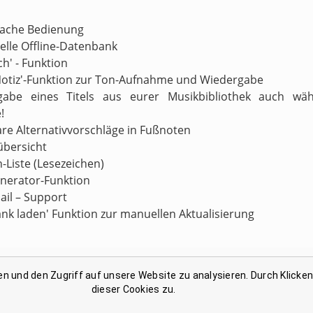
nfache Bedienung
nelle Offline-Datenbank
ch' - Funktion
Notiz'-Funktion zur Ton-Aufnahme und Wiedergabe
gabe eines Titels aus eurer Musikbibliothek auch wä
!
are Alternativvorschläge in Fußnoten
übersicht
n-Liste (Lesezeichen)
enerator-Funktion
ail – Support
ank laden' Funktion zur manuellen Aktualisierung
en und den Zugriff auf unsere Website zu analysieren. Durch Klicke
Link-Liste gesammelter Begriffe
dieser Cookies zu.
Kontakt: support@reimbuch .net
Impressum
Datenschutz