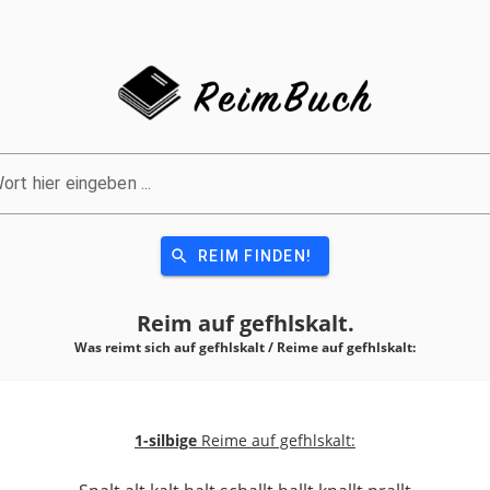
ort hier eingeben ...
search
REIM FINDEN!
Reim auf
gefhlskalt.
Was reimt sich auf gefhlskalt / Reime auf
gefhlskalt:
1-silbige
Reime auf gefhlskalt: