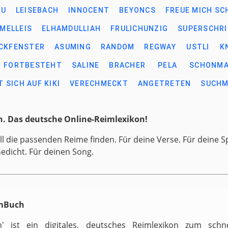
DU
LEISEBACH
INNOCENT
BEYONCS
FREUE MICH SC
MELLEIS
ELHAMDULLIAH
FRULICHUNZIG
SUPERSCHRI
CKFENSTER
ASUMING
RANDOM
REGWAY
USTLI
K
FORTBESTEHT
SALINE
BRACHER
PELA
SCHONM
 SICH AUF KIKI
VERECHMECKT
ANGETRETEN
SUCHM
. Das deutsche Online-Reimlexikon!
ll die passenden Reime finden. Für deine Verse. Für deine S
Gedicht. Für deinen Song.
imBuch
h' ist ein digitales, deutsches Reimlexikon zum schn