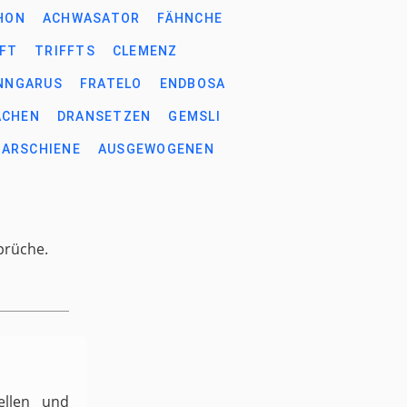
HON
ACHWASATOR
FÄHNCHE
FT
TRIFFTS
CLEMENZ
NNGARUS
FRATELO
ENDBOSA
ACHEN
DRANSETZEN
GEMSLI
ARSCHIENE
AUSGEWOGENEN
prüche.
ellen und