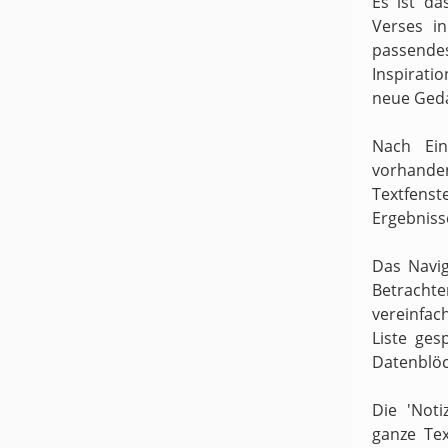
Es ist da
Verses i
passende
Inspirati
neue Ged
Nach Ein
vorhande
Textfens
Ergebniss
Das Navig
Betracht
vereinfach
Liste ges
Datenblöc
Die 'Noti
ganze Te