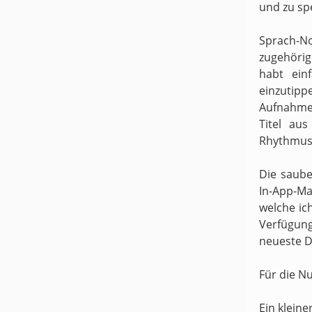
und zu sp
Sprach-N
zugehörige
habt ein
einzutipp
Aufnahme
Titel au
Rhythmus 
Die saube
In-App-Ma
welche ic
Verfügung
neueste D
Für die N
Ein kleine