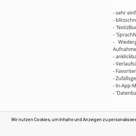
- sehr ei
- blitzsch
- 'NotizBu
- 'Sprach
- Wieder
Aufnahme
- anklickb
- Verlaufs
- Favorite
- Zufallsg
- In-App-M
- 'Datenb
Wir nutzen Cookies, um Inhalte und Anzeigen zu personalisier