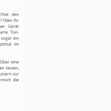
chtet den
n? Oder ihr
uer Gerät
ierte Ton-
sogar ein
ptimal im
 Über eine
en lassen,
utzern zur
ennoch die