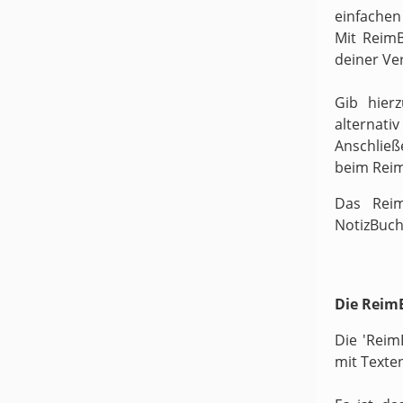
einfachen
Mit ReimB
deiner Ve
Gib hier
alternati
Anschließ
beim Rei
Das Reim
NotizBuch
Die ReimB
Die 'Reim
mit Texte