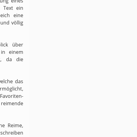
dung eines
 Text ein
eich eine
und völlig
lick über
 in einem
t, da die
welche das
möglicht,
 Favoriten-
h reimende
ene Reime,
schreiben