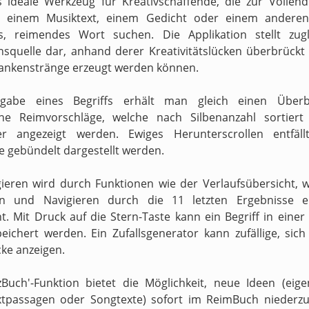
s ideale Werkzeug für Kreativschaffende, die zur Vollen
n einem Musiktext, einem Gedicht oder einem anderen
s, reimendes Wort suchen. Die Applikation stellt zugl
onsquelle dar, anhand derer Kreativitätslücken überbrückt 
ankenstränge erzeugt werden können.
gabe eines Begriffs erhält man gleich einen Überb
ne Reimvorschläge, welche nach Silbenanzahl sortiert
ter angezeigt werden. Ewiges Herunterscrollen entfäll
e gebündelt dargestellt werden.
ieren wird durch Funktionen wie der Verlaufsübersicht, 
en und Navigieren durch die 11 letzten Ergebnisse er
t. Mit Druck auf die Stern-Taste kann ein Begriff in einer
peichert werden. Ein Zufallsgenerator kann zufällige, sic
ke anzeigen.
zBuch'-Funktion bietet die Möglichkeit, neue Ideen (eig
xtpassagen oder Songtexte) sofort im ReimBuch niederzu