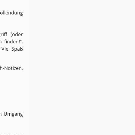
Vollendung
iff (oder
 finden!".
 Viel Spaß
-Notizen,
ven Umgang