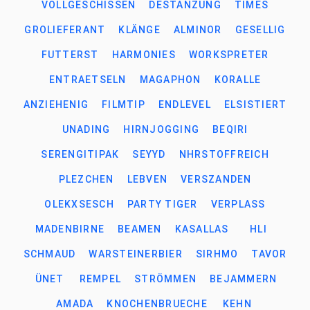
VOLLGESCHISSEN
DESTANZUNG
TIMES
GROLIEFERANT
KLÄNGE
ALMINOR
GESELLIG
FUTTERST
HARMONIES
WORKSPRETER
ENTRAETSELN
MAGAPHON
KORALLE
ANZIEHENIG
FILMTIP
ENDLEVEL
ELSISTIERT
UNADING
HIRNJOGGING
BEQIRI
SERENGITIPAK
SEYYD
NHRSTOFFREICH
PLEZCHEN
LEBVEN
VERSZANDEN
OLEKXSESCH
PARTY TIGER
VERPLASS
MADENBIRNE
BEAMEN
KASALLAS
HLI
SCHMAUD
WARSTEINERBIER
SIRHMO
TAVOR
ÜNET
REMPEL
STRÖMMEN
BEJAMMERN
AMADA
KNOCHENBRUECHE
KEHN