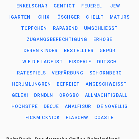
ENKELSCHAR
GENTIGT
FEUEREL
JEW
IGARTEN
CHIX
ÖSCHGER
CHELLT
MATURS
TÖPFCHEN
RAPABEND
UMSCHLIESST
ZUGANGSBERECHTIGUNG
ERHOBE
DEREN KINDER
BESTELLTER
GEPÜR
WIE DIE LAGE IST
EISDEALE
DUTSCH
RATESPIELS
VERFÄRBUNG
SCHORNBERG
HERUMLUNGREN
BEFREIET
ANGESCHWEISST
GELEXI
DRNDLN
OROSBO
ALLMÄCHTIGBALL
HÖCHSTPE
DECJE
ANALFISUR
DE NOVELLIS
FICKMICKNICK
FLASCHW
COASTE