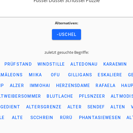
Fussel Dussel Schussel Puzzle
Alternativen:
-USCHEL
zuletzt gesuchte Begriffe:
PRÜFSTAND
WINDSTILLE
ALTEDONAU
KARAEMIN
AMÄLEONS
MIIKA
OFU
GILLIGANS
ESKALIERE
G
MP
ALZER
IMMOHAI
HERZENSDAME
RAFAELA
HAU
LTWEIBERSOMMER
BLUTLACHE
PFLSNZEER
ALTMODI
TGEDIENT
ALTERSGRENZE
ALTER
SENDEF
ALTEN
LE
ALTE
SCCHREIN
RÜRÜ
PHANTASIEWESEN
AL