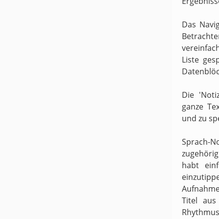
Ergebniss
Das Navig
Betracht
vereinfach
Liste ges
Datenblöc
Die 'Noti
ganze Te
und zu sp
Sprach-N
zugehörige
habt ein
einzutipp
Aufnahme
Titel au
Rhythmus 