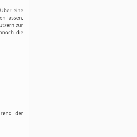
 Über eine
en lassen,
utzern zur
ennoch die
hrend der