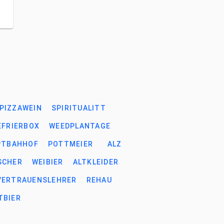
PIZZAWEIN
SPIRITUALITT
EFRIERBOX
WEEDPLANTAGE
PTBAHHOF
POTTMEIER
ALZ
SCHER
WEIBIER
ALTKLEIDER
VERTRAUENSLEHRER
REHAU
TBIER