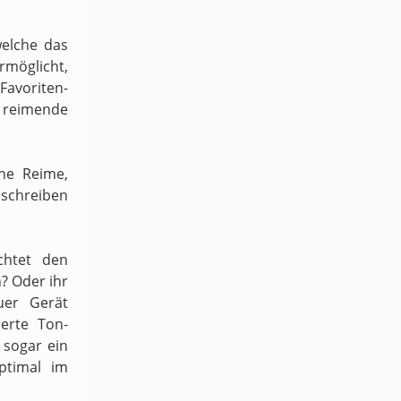
welche das
möglicht,
 Favoriten-
h reimende
ene Reime,
schreiben
chtet den
n? Oder ihr
uer Gerät
ierte Ton-
sogar ein
ptimal im