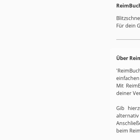
ReimBuch
Blitzschne
Für dein 
Über Re
'ReimBuc
einfachen
Mit ReimB
deiner Ve
Gib hier
alternati
Anschließ
beim Rei