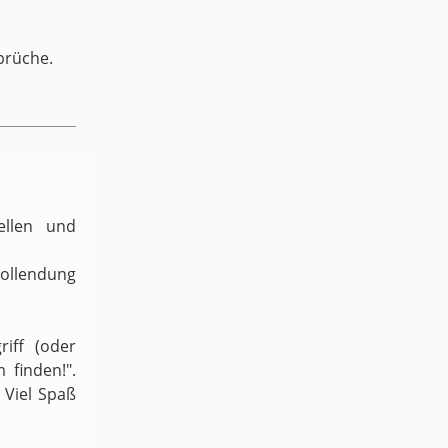
prüche.
ellen und
Vollendung
iff (oder
 finden!".
 Viel Spaß