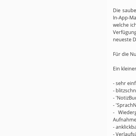
Die saube
In-App-Ma
welche ic
Verfügung
neueste D
Für die N
Ein kleine
- sehr ei
- blitzsch
- 'NotizBu
- 'Sprach
- Wieder
Aufnahme
- anklickb
- Verlaufs