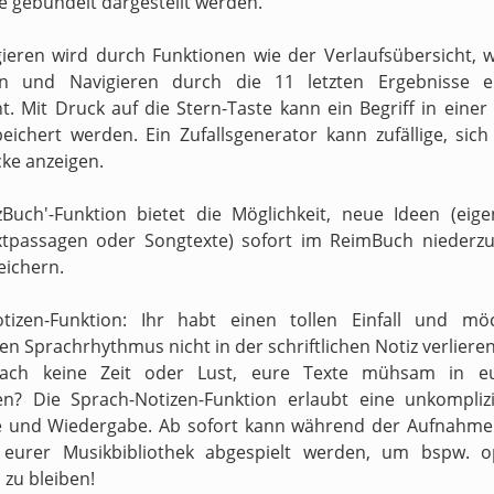
e gebündelt dargestellt werden.
ieren wird durch Funktionen wie der Verlaufsübersicht, 
en und Navigieren durch die 11 letzten Ergebnisse er
t. Mit Druck auf die Stern-Taste kann ein Begriff in einer
peichert werden. Ein Zufallsgenerator kann zufällige, sic
ke anzeigen.
zBuch'-Funktion bietet die Möglichkeit, neue Ideen (eig
xtpassagen oder Songtexte) sofort im ReimBuch niederzu
eichern.
otizen-Funktion: Ihr habt einen tollen Einfall und mö
n Sprachrhythmus nicht in der schriftlichen Notiz verliere
fach keine Zeit oder Lust, eure Texte mühsam in e
en? Die Sprach-Notizen-Funktion erlaubt eine unkompliz
 und Wiedergabe. Ab sofort kann während der Aufnahme 
s eurer Musikbibliothek abgespielt werden, um bspw. o
zu bleiben!