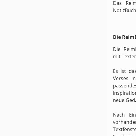
Das Reim
NotizBuch
Die ReimB
Die 'Reim
mit Texte
Es ist da
Verses i
passende
Inspirati
neue Ged
Nach Ein
vorhande
Textfens