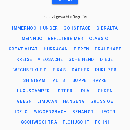
zuletzt gesuchte Begriffe:
IMMERNOCHHUNGER
GOHSTFACE
GIBRALTA
MEINNUG
BEFLLTEREIMER
GLASSIG
KREATIVITÄT
HURRACAN
FIEREN
DRAUFHABE
KREISE
VIEÖSACHE
SCHEINEND
DIESE
WECHSELKLEID
EIKAS
DÄCHER
PURLIZER
SHINIGAMI
ALT BI
SUPPE
HAVRE
LUXUSCAMPER
LSTRER
DI A
CHREN
GEEGN
LIMUCAN
HÄNGENG
GRUSSIGE
IGELO
WIGGENSBACH
BEHÄNGT
LIEGTR
GSCHWISCHTRA
FLOHUSCHT
FOHNI