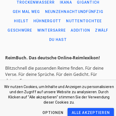
TROCKENWASSERR
IKANA
GIGANTICH
GEH MAL WEG
NEUNZEHNACHTUNDFÜNFZIG
HIELST
HÜHNERGOTT
NUTTENTOCHTEE
GESCHWÜRE
WINTERSARRE
ADDITION
ZWÄLF
DU HAST
ReimBuch. Das deutsche Online-Reimlexikon!
Blitzschnell die passenden Reime finden. Für deine
Verse. Für deine Sprüche. Für dein Gedicht. Für
deinen Song.
Wir nutzen Cookies, um Inhalte und Anzeigen zu personalisieren
und den Zugriff auf unsere Website zu analysieren. Durch
Link-Liste gesammelter Begriffe
Klicken auf "Alle akzeptieren" stimmen Sie der Verwendung
Kontakt: support@reimbuch .net
dieser Cookies zu.
Impressum
Datenschutz
OPTIONEN
ALLE AKZEPTIEREN