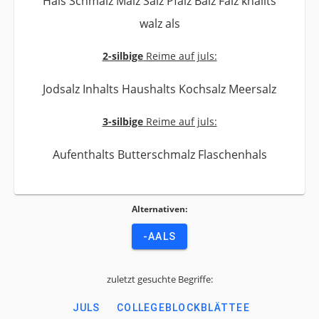
Hals Schmalz Malz Salz Pfalz Balz Falz knallts
walz als
2-silbige
Reime auf juls:
Jodsalz Inhalts Haushalts Kochsalz Meersalz
3-silbige
Reime auf juls:
Aufenthalts Butterschmalz Flaschenhals
Alternativen:
-AALS
zuletzt gesuchte Begriffe:
JULS
COLLEGEBLOCKBLÄTTEE