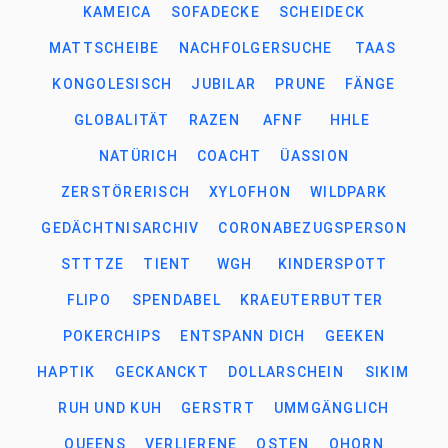
KAMEICA
SOFADECKE
SCHEIDECK
MATTSCHEIBE
NACHFOLGERSUCHE
TAAS
KONGOLESISCH
JUBILAR
PRUNE
FÄNGE
GLOBALITÄT
RAZEN
AFNF
HHLE
NATÜRICH
COACHT
ÜASSION
ZERSTÖRERISCH
XYLOFHON
WILDPARK
GEDÄCHTNISARCHIV
CORONABEZUGSPERSON
STTTZE
TIENT
WGH
KINDERSPOTT
FLIPO
SPENDABEL
KRAEUTERBUTTER
POKERCHIPS
ENTSPANN DICH
GEEKEN
HAPTIK
GECKANCKT
DOLLARSCHEIN
SIKIM
RUH UND KUH
GERSTRT
UMMGÄNGLICH
QUEENS
VERLIERENE
OSTEN
OHORN