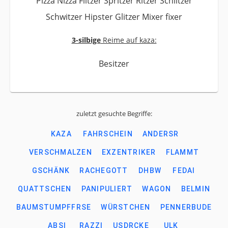
Pizza Nizza Flitzer Spritzer Ritzer Schlitzer
Schwitzer Hipster Glitzer Mixer fixer
3-silbige
Reime auf kaza:
Besitzer
zuletzt gesuchte Begriffe:
KAZA
FAHRSCHEIN
ANDERSR
VERSCHMALZEN
EXZENTRIKER
FLAMMT
GSCHÄNK
RACHEGOTT
DHBW
FEDAI
QUATTSCHEN
PANIPULIERT
WAGON
BELMIN
BAUMSTUMPFFRSE
WÜRSTCHEN
PENNERBUDE
ABSI
RAZZI
USDRCKE
ULK