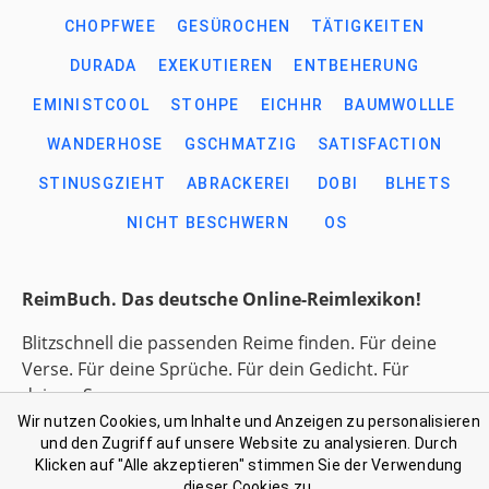
CHOPFWEE
GESÜROCHEN
TÄTIGKEITEN
DURADA
EXEKUTIEREN
ENTBEHERUNG
EMINISTCOOL
STOHPE
EICHHR
BAUMWOLLLE
WANDERHOSE
GSCHMATZIG
SATISFACTION
STINUSGZIEHT
ABRACKEREI
DOBI
BLHETS
NICHT BESCHWERN
OS
ReimBuch. Das deutsche Online-Reimlexikon!
Blitzschnell die passenden Reime finden. Für deine
Verse. Für deine Sprüche. Für dein Gedicht. Für
deinen Song.
Wir nutzen Cookies, um Inhalte und Anzeigen zu personalisieren
und den Zugriff auf unsere Website zu analysieren. Durch
Link-Liste gesammelter Begriffe
Klicken auf "Alle akzeptieren" stimmen Sie der Verwendung
Kontakt: support@reimbuch .net
dieser Cookies zu.