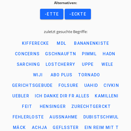
Alternativen:
-ETTE
-ECKTE
zuletzt gesuchte Begriffe:
KIFFERECKE
MDL
BANANENKISTE
CONCERNS
GSCHNAUFTN
PIMML
HADN
SARCHING
LOSTCHERRY
UPPE
WELE
WIJI
ABO PLUS
TORNADO
GERICHTSGEBUDE
FOLSURE
UAHID
CIVKIN
UEBLER
ICH DANKE DIR FR ALLES
KAMILLENI
FEIT
HENSINGER
ZURECHTGERCKT
FEHLERLOSTE
AUSSNAHME
DUBISTSCHWUL
MÄCK
ACHJA
GEFLSSTER
EIN REIM MIT T