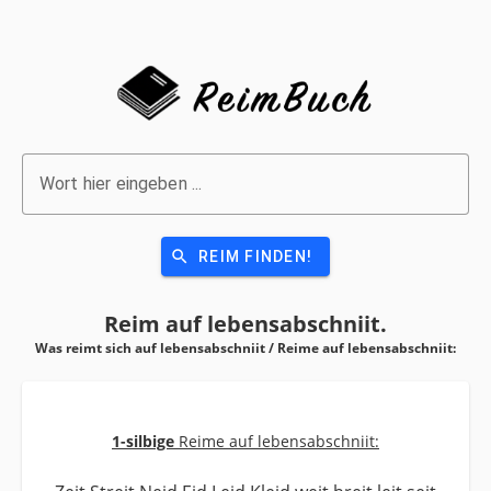
Wort hier eingeben ...
search
REIM FINDEN!
Reim auf
lebensabschniit.
Was reimt sich auf lebensabschniit / Reime auf
lebensabschniit:
1-silbige
Reime auf lebensabschniit: