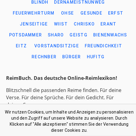
BLINDH
DERNAMEISTNUNWEG
FEUERWEHRTURM
OHSE
GESUNDE
ERFST
JENSEITIGE
WIIST
CHRISKO
ERANT
POTSDAMMER
SHARO
GEISTG
BIENENWACHS
EITZ
VORSTANDSITZIGE
FREUNDICHKEIT
RECHNBER
BÜRGER
HUFITG
ReimBuch. Das deutsche Online-Reimlexikon!
Blitzschnell die passenden Reime finden. Für deine
Verse. Für deine Sprüche. Für dein Gedicht. Für
deinen Song.
Wir nutzen Cookies, um Inhalte und Anzeigen zu personalisieren
und den Zugriff auf unsere Website zu analysieren. Durch
Link-Liste gesammelter Begriffe
Klicken auf "Alle akzeptieren" stimmen Sie der Verwendung
Kontakt: support@reimbuch .net
dieser Cookies zu.
Impressum
Datenschutz