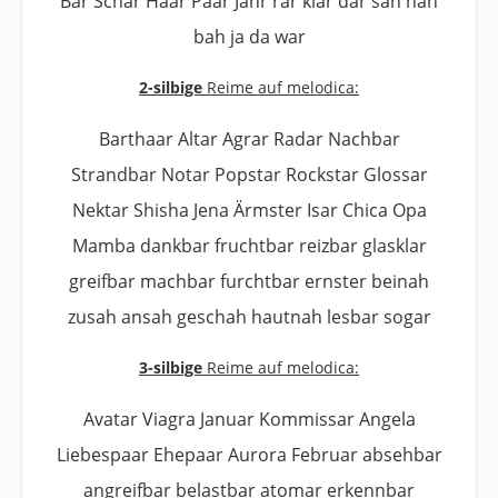
Bar Schar Haar Paar Jahr rar klar dar sah nah
bah ja da war
2-silbige
Reime auf melodica:
Barthaar Altar Agrar Radar Nachbar
Strandbar Notar Popstar Rockstar Glossar
Nektar Shisha Jena Ärmster Isar Chica Opa
Mamba dankbar fruchtbar reizbar glasklar
greifbar machbar furchtbar ernster beinah
zusah ansah geschah hautnah lesbar sogar
3-silbige
Reime auf melodica:
Avatar Viagra Januar Kommissar Angela
Liebespaar Ehepaar Aurora Februar absehbar
angreifbar belastbar atomar erkennbar