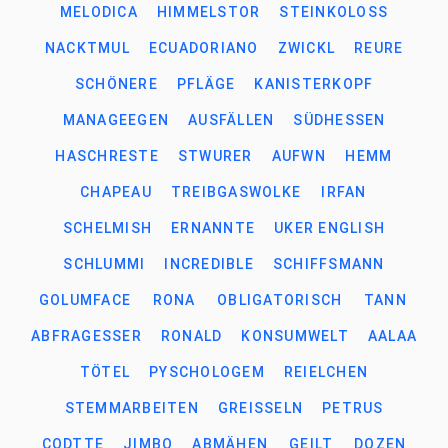
MELODICA
HIMMELSTOR
STEINKOLOSS
NACKTMUL
ECUADORIANO
ZWICKL
REURE
SCHÖNERE
PFLÄGE
KANISTERKOPF
MANAGEEGEN
AUSFÄLLEN
SÜDHESSEN
HASCHRESTE
STWURER
AUFWN
HEMM
CHAPEAU
TREIBGASWOLKE
IRFAN
SCHELMISH
ERNANNTE
UKER ENGLISH
SCHLUMMI
INCREDIBLE
SCHIFFSMANN
GOLUMFACE
RONA
OBLIGATORISCH
TANN
ABFRAGESSER
RONALD
KONSUMWELT
AALAA
TÖTEL
PYSCHOLOGEM
REIELCHEN
STEMMARBEITEN
GREISSELN
PETRUS
CODTTE
JIMBO
ABMÄHEN
GEILT
DOZEN