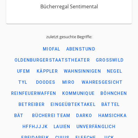
Bücherregal Sentimental
zuletzt gesuchte Begriffe:
MIOFAL
ABENSTUND
OLDENBURGERSTAATSTHEATER
GROSSWILD
UFEM
KÄPPLER
WAHNSINNIGEN
NEGEL
TYL
DOODES
MIRO
WAHRESGESICHT
REINFEUERWAFFEN
KOMMUNIQUE
BÖHNCHEN
BETREIBER
EINGEÜBTEKTAKEL
BÄTTEL
BÄT
BÜCHEREI TEAM
DARKO
HAMSICHKA
HFFHJJJK
LAUIEN
UNVERFÄNGLICH
FREIDAREIK
CUIUS
FLEECHE
UCK