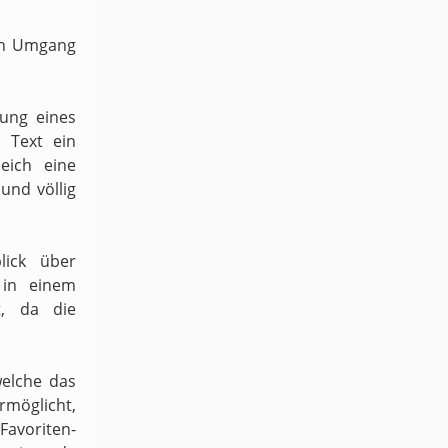
ven Umgang
dung eines
 Text ein
eich eine
und völlig
lick über
 in einem
t, da die
welche das
möglicht,
 Favoriten-