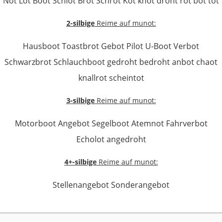
Not Lot Boot Schlot Brot Schrot Kot knot droht rot bot tot
2-silbige
Reime auf munot:
Hausboot Toastbrot Gebot Pilot U-Boot Verbot
Schwarzbrot Schlauchboot gedroht bedroht anbot chaot
knallrot scheintot
3-silbige
Reime auf munot:
Motorboot Angebot Segelboot Atemnot Fahrverbot
Echolot angedroht
4+-silbige
Reime auf munot:
Stellenangebot Sonderangebot