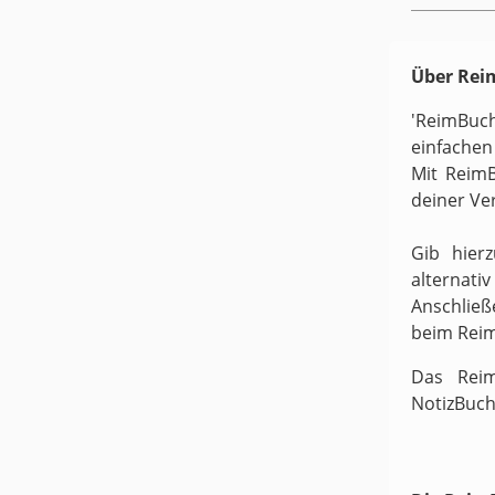
Über Re
'ReimBuc
einfachen
Mit ReimB
deiner Ve
Gib hier
alternati
Anschließ
beim Rei
Das Reim
NotizBuch