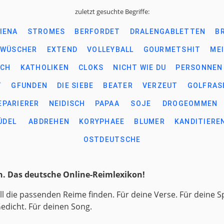
zuletzt gesuchte Begriffe:
IENA
STROMES
BERFORDET
DRALENGABLETTEN
B
EWÜSCHER
EXTEND
VOLLEYBALL
GOURMETSHIT
ME
ICH
KATHOLIKEN
CLOKS
NICHT WIE DU
PERSONNEN
T
GFUNDEN
DIE SIEBE
BEATER
VERZEUT
GOLFRAS
EPARIERER
NEIDISCH
PAPAA
SOJE
DROGEOMMEN
ÜDEL
ABDREHEN
KORYPHAEE
BLUMER
KANDITIERE
OSTDEUTSCHE
. Das deutsche Online-Reimlexikon!
ll die passenden Reime finden. Für deine Verse. Für deine S
Gedicht. Für deinen Song.