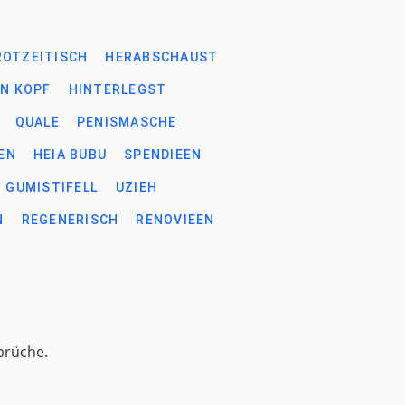
ROTZEITISCH
HERABSCHAUST
IN KOPF
HINTERLEGST
QUALE
PENISMASCHE
EN
HEIA BUBU
SPENDIEEN
GUMISTIFELL
UZIEH
N
REGENERISCH
RENOVIEEN
prüche.