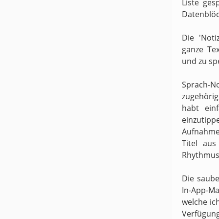
Liste ges
Datenblöc
Die 'Noti
ganze Te
und zu sp
Sprach-N
zugehörige
habt ein
einzutipp
Aufnahme
Titel au
Rhythmus 
Die saube
In-App-Ma
welche ic
Verfügung