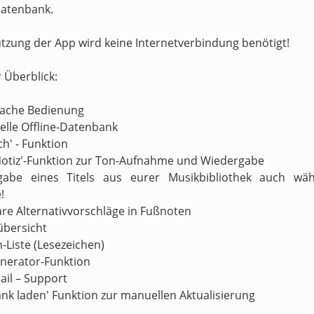
atenbank.
utzung der App wird keine Internetverbindung benötigt!
r Überblick:
nfache Bedienung
nelle Offline-Datenbank
ch' - Funktion
Notiz'-Funktion zur Ton-Aufnahme und Wiedergabe
gabe eines Titels aus eurer Musikbibliothek auch wä
!
are Alternativvorschläge in Fußnoten
übersicht
n-Liste (Lesezeichen)
enerator-Funktion
ail – Support
ank laden' Funktion zur manuellen Aktualisierung