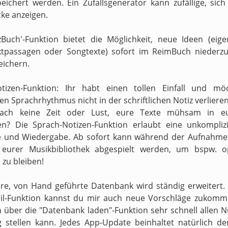
peichert werden. Ein Zufallsgenerator kann zufällige, sic
ke anzeigen.
zBuch'-Funktion bietet die Möglichkeit, neue Ideen (eig
xtpassagen oder Songtexte) sofort im ReimBuch niederzu
eichern.
otizen-Funktion: Ihr habt einen tollen Einfall und mö
n Sprachrhythmus nicht in der schriftlichen Notiz verliere
fach keine Zeit oder Lust, eure Texte mühsam in e
en? Die Sprach-Notizen-Funktion erlaubt eine unkompliz
 und Wiedergabe. Ab sofort kann während der Aufnahme 
s eurer Musikbibliothek abgespielt werden, um bspw. o
zu bleiben!
re, von Hand geführte Datenbank wird ständig erweitert.
il-Funktion kannst du mir auch neue Vorschläge zukomm
h über die "Datenbank laden"-Funktion sehr schnell allen N
 stellen kann. Jedes App-Update beinhaltet natürlich d