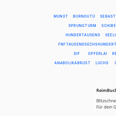
MUNOT
BURNOUTÜ
SEBAST
SPRUNGTURM
SCHIB
HUNDERTAUSEND
SEEL
FNFTAUSENDSECHSHUNDER
DIF
OPFERLAI
R
ANABOLIKABRUST
LUCHS
ReimBuch
Blitzschne
Für dein 