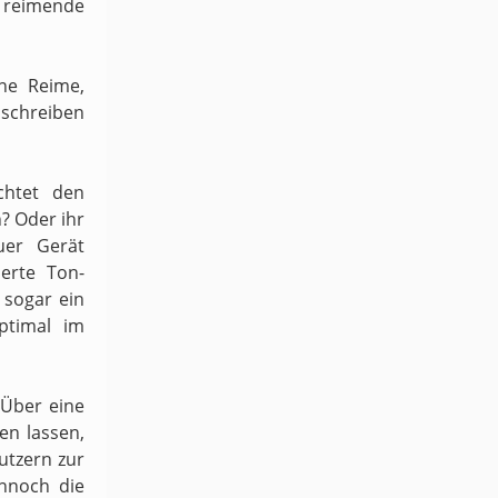
h reimende
ene Reime,
schreiben
chtet den
n? Oder ihr
uer Gerät
ierte Ton-
sogar ein
ptimal im
 Über eine
en lassen,
utzern zur
ennoch die