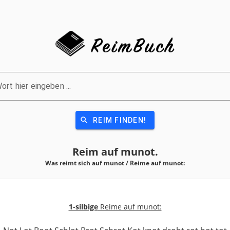
ort hier eingeben ...
search
REIM FINDEN!
Reim auf
munot.
Was reimt sich auf munot / Reime auf
munot:
1-silbige
Reime auf munot: