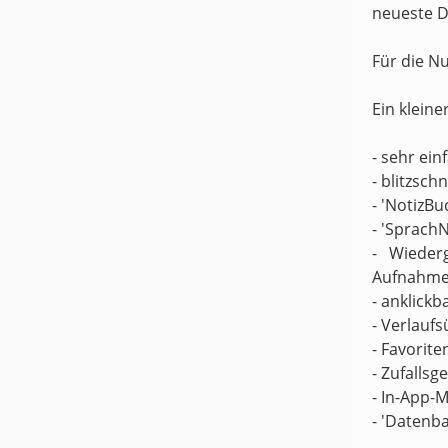
neueste D
Für die N
Ein kleine
- sehr ei
- blitzsch
- 'NotizBu
- 'Sprach
- Wieder
Aufnahme
- anklickb
- Verlaufs
- Favorite
- Zufallsg
- In-App-M
- 'Datenb