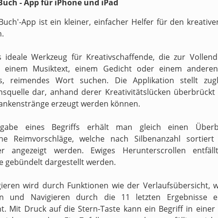
uch - App für iPhone und iPad
Buch'-App ist ein kleiner, einfacher Helfer für den kreati
n.
s ideale Werkzeug für Kreativschaffende, die zur Vollen
n einem Musiktext, einem Gedicht oder einem anderen
s, reimendes Wort suchen. Die Applikation stellt zugl
onsquelle dar, anhand derer Kreativitätslücken überbrückt 
ankenstränge erzeugt werden können.
gabe eines Begriffs erhält man gleich einen Überb
ne Reimvorschläge, welche nach Silbenanzahl sortiert
ter angezeigt werden. Ewiges Herunterscrollen entfäll
e gebündelt dargestellt werden.
ieren wird durch Funktionen wie der Verlaufsübersicht, 
en und Navigieren durch die 11 letzten Ergebnisse er
t. Mit Druck auf die Stern-Taste kann ein Begriff in einer