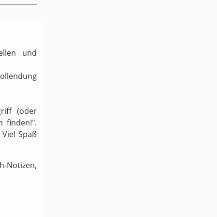
ellen und
Vollendung
iff (oder
 finden!".
 Viel Spaß
-Notizen,