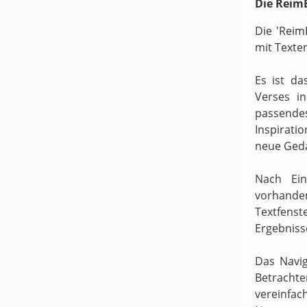
Die ReimB
Die 'Reim
mit Texte
Es ist da
Verses i
passende
Inspirati
neue Ged
Nach Ein
vorhande
Textfens
Ergebniss
Das Navig
Betracht
vereinfach