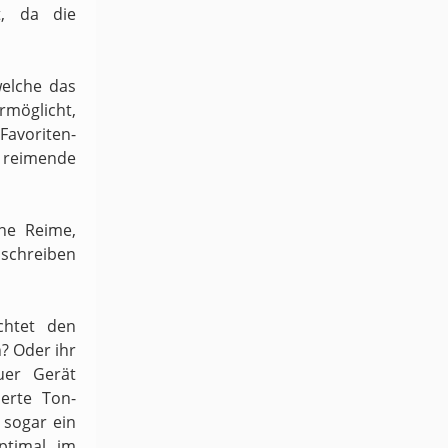
t, da die
welche das
möglicht,
 Favoriten-
h reimende
ene Reime,
schreiben
chtet den
n? Oder ihr
uer Gerät
ierte Ton-
sogar ein
ptimal im