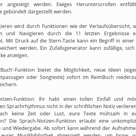
ter angezeigt werden. Ewiges Herunterscrollen entfäll
e gebündelt dargestellt werden.
ieren wird durch Funktionen wie der Verlaufsübersicht, 
en und Navigieren durch die 11 letzten Ergebnisse er
t. Mit Druck auf die Stern-Taste kann ein Begriff in einer
peichert werden. Ein Zufallsgenerator kann zufällige, sic
ke anzeigen.
zBuch'-Funktion bietet die Möglichkeit, neue Ideen (eig
xtpassagen oder Songtexte) sofort im ReimBuch niederzu
eichern.
otizen-Funktion: Ihr habt einen tollen Einfall und mö
n Sprachrhythmus nicht in der schriftlichen Notiz verliere
fach keine Zeit oder Lust, eure Texte mühsam in e
en? Die Sprach-Notizen-Funktion erlaubt eine unkompliz
 und Wiedergabe. Ab sofort kann während der Aufnahme 
s eurer Musikbibliothek abgespielt werden, um bspw. o