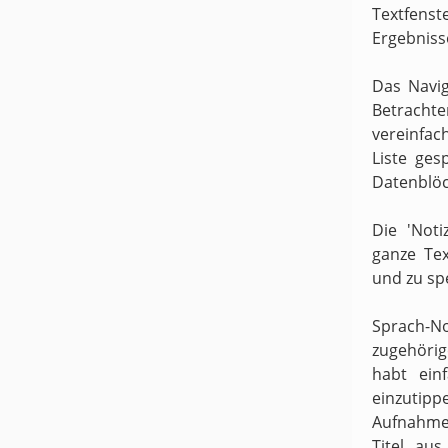
Textfens
Ergebniss
Das Navig
Betracht
vereinfach
Liste ges
Datenblöc
Die 'Noti
ganze Te
und zu sp
Sprach-N
zugehörige
habt ein
einzutipp
Aufnahme
Titel au