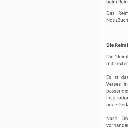
beim Rei
Das Reim
NotizBuch
Die ReimB
Die 'Reim
mit Texte
Es ist da
Verses i
passende
Inspirati
neue Ged
Nach Ein
vorhande