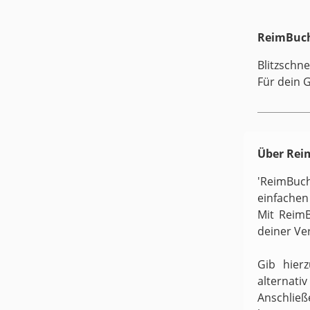
ReimBuch
Blitzschne
Für dein 
Über Re
'ReimBuc
einfachen
Mit ReimB
deiner Ve
Gib hier
alternati
Anschließ