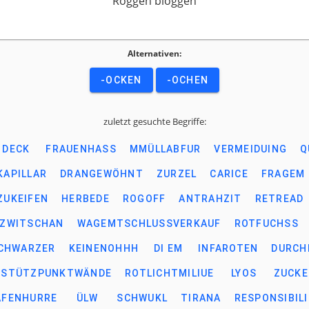
Roggen bloggen
Alternativen:
-OCKEN
-OCHEN
zuletzt gesuchte Begriffe:
DECK
FRAUENHASS
MMÜLLABFUR
VERMEIDUING
Q
KAPILLAR
DRANGEWÖHNT
ZURZEL
CARICE
FRAGEM
ZUKEIFEN
HERBEDE
ROGOFF
ANTRAHZIT
RETREAD
ZWITSCHAN
WAGEMTSCHLUSSVERKAUF
ROTFUCHSS
CHWARZER
KEINENOHHH
DI EM
INFAROTEN
DURCH
RSTÜTZPUNKTWÄNDE
ROTLICHTMILIUE
LYOS
ZUCK
AFENHURRE
ÜLW
SCHWUKL
TIRANA
RESPONSIBIL