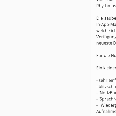
Rhythmus 
Die saube
In-App-Ma
welche ic
Verfügung
neueste D
Für die N
Ein kleine
- sehr ei
- blitzsch
- 'NotizBu
- 'Sprach
- Wieder
Aufnahme