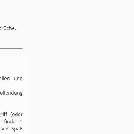
prüche.
ellen und
Vollendung
iff (oder
 finden!".
 Viel Spaß