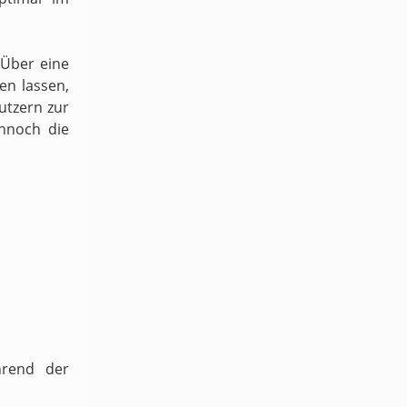
 Über eine
en lassen,
utzern zur
ennoch die
hrend der