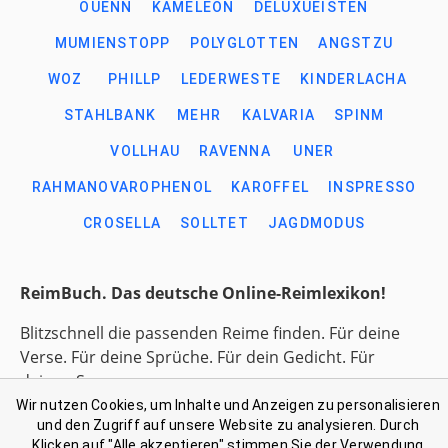
OUENN
KAMELEON
DELUXUEISTEN
MUMIENSTOPP
POLYGLOTTEN
ANGSTZU
WOZ
PHILLP
LEDERWESTE
KINDERLACHA
STAHLBANK
MEHR
KALVARIA
SPINM
VOLLHAU
RAVENNA
UNER
RAHMANOVAROPHENOL
KAROFFEL
INSPRESSO
CROSELLA
SOLLTET
JAGDMODUS
ReimBuch. Das deutsche Online-Reimlexikon!
Blitzschnell die passenden Reime finden. Für deine
Verse. Für deine Sprüche. Für dein Gedicht. Für
deinen Song.
Wir nutzen Cookies, um Inhalte und Anzeigen zu personalisieren
und den Zugriff auf unsere Website zu analysieren. Durch
Link-Liste gesammelter Begriffe
Klicken auf "Alle akzeptieren" stimmen Sie der Verwendung