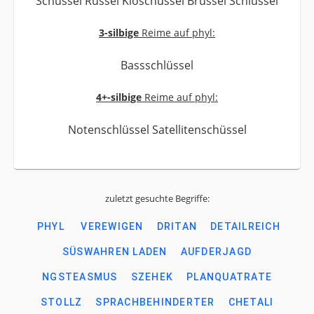
Schüssel Rüssel Kloschüssel Brüssel Schlüssel
3-silbige
Reime auf phyl:
Bassschlüssel
4+-silbige
Reime auf phyl:
Notenschlüssel Satellitenschüssel
zuletzt gesuchte Begriffe:
PHYL
VEREWIGEN
DRITAN
DETAILREICH
SÜSWAHREN LADEN
AUFDERJAGD
NGSTEASMUS
SZEHEK
PLANQUATRATE
STOLLZ
SPRACHBEHINDERTER
CHETALI