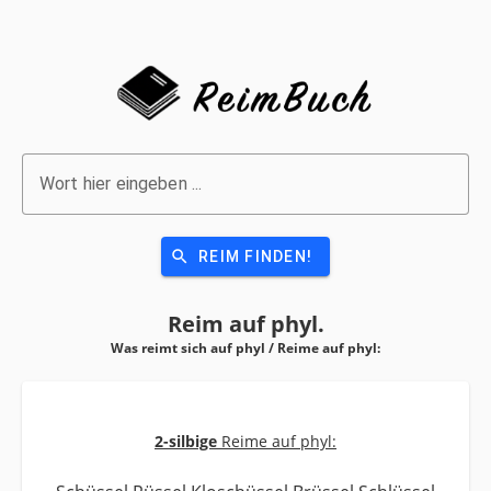
Wort hier eingeben ...
search
REIM FINDEN!
Reim auf
phyl.
Was reimt sich auf phyl / Reime auf
phyl:
2-silbige
Reime auf phyl: