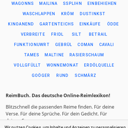
WAGONNS
MAILINA
SSPLIHN
EINBEHIEHEN
WASCHLAPPEN
KRÖM
DUSTINKST
KINOANEND
GARTENTEICHS
EINKÄUFE
ÖDDE
VERBREITE
FRIDL
SILT
BETRAIL
FUNKTIONUWRT
GEBRÜL
COMAN
CAVALI
TAMES
MALTINE
RASIERSCHAUM
VOLLGFÜLLT
WONNEMONAT
ERDÖLQUELLE
GOÖGER
RUND
SCHMÄRZ
ReimBuch. Das deutsche Online-Reimlexikon!
Blitzschnell die passenden Reime finden. Für deine
Verse. Für deine Sprüche. Für dein Gedicht. Für
deinen Song.
Wir nutzen Cookies, um Inhalte und Anzeigen zu personalisieren