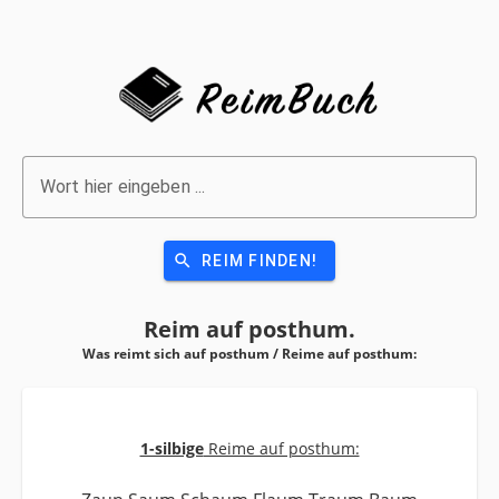
Wort hier eingeben ...
search
REIM FINDEN!
Reim auf
posthum.
Was reimt sich auf posthum / Reime auf
posthum:
1-silbige
Reime auf posthum: