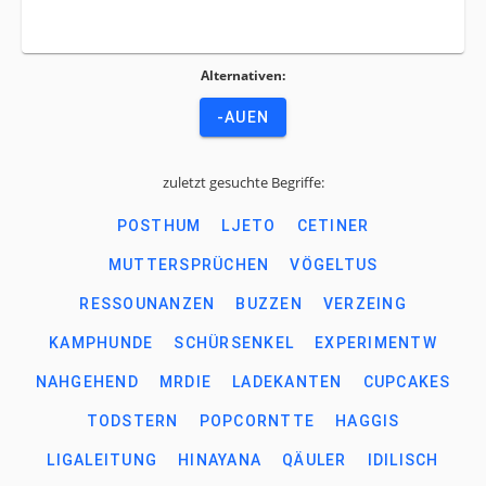
Alternativen:
-AUEN
zuletzt gesuchte Begriffe:
POSTHUM
LJETO
CETINER
MUTTERSPRÜCHEN
VÖGELTUS
RESSOUNANZEN
BUZZEN
VERZEING
KAMPHUNDE
SCHÜRSENKEL
EXPERIMENTW
NAHGEHEND
MRDIE
LADEKANTEN
CUPCAKES
TODSTERN
POPCORNTTE
HAGGIS
LIGALEITUNG
HINAYANA
QÄULER
IDILISCH