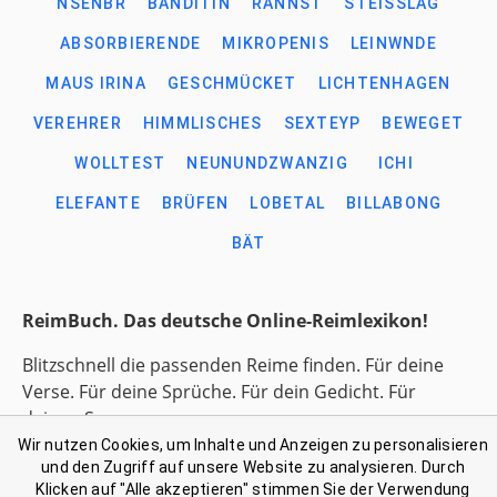
NSENBR
BANDITIN
RANNST
STEISSLAG
ABSORBIERENDE
MIKROPENIS
LEINWNDE
MAUS IRINA
GESCHMÜCKET
LICHTENHAGEN
VEREHRER
HIMMLISCHES
SEXTEYP
BEWEGET
WOLLTEST
NEUNUNDZWANZIG
ICHI
ELEFANTE
BRÜFEN
LOBETAL
BILLABONG
BÄT
ReimBuch. Das deutsche Online-Reimlexikon!
Blitzschnell die passenden Reime finden. Für deine
Verse. Für deine Sprüche. Für dein Gedicht. Für
deinen Song.
Wir nutzen Cookies, um Inhalte und Anzeigen zu personalisieren
und den Zugriff auf unsere Website zu analysieren. Durch
Link-Liste gesammelter Begriffe
Klicken auf "Alle akzeptieren" stimmen Sie der Verwendung