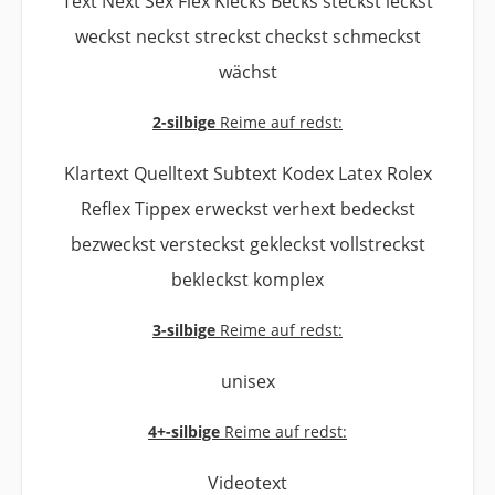
Text Next Sex Flex Klecks Becks steckst leckst
weckst neckst streckst checkst schmeckst
wächst
2-silbige
Reime auf redst:
Klartext Quelltext Subtext Kodex Latex Rolex
Reflex Tippex erweckst verhext bedeckst
bezweckst versteckst gekleckst vollstreckst
bekleckst komplex
3-silbige
Reime auf redst:
unisex
4+-silbige
Reime auf redst:
Videotext