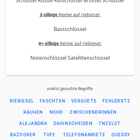
Schüssel Rüssel Kloschüssel Brüssel Schlüssel
3-silbige
Reime auf riebiesel:
Bassschlüssel
4+-silbige
Reime auf riebiesel:
Notenschlüssel Satellitenschüssel
zuletzt gesuchte Begriffe:
RIEBIESEL
FASCHTEN
VERGÜETE
FEHLERXTZ
RAUHEN
NEHD
ZWISCHENDRINNEN
ALEJANDRA
DAHINSCHEIDEN
TNZELST
BAZOOKER
TUFE
TELEFONANBIETE
QUESSY