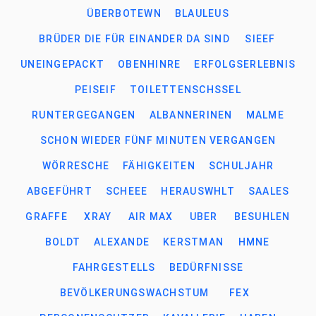
ÜBERBOTEWN
BLAULEUS
BRÜDER DIE FÜR EINANDER DA SIND
SIEEF
UNEINGEPACKT
OBENHINRE
ERFOLGSERLEBNIS
PEISEIF
TOILETTENSCHSSEL
RUNTERGEGANGEN
ALBANNERINEN
MALME
SCHON WIEDER FÜNF MINUTEN VERGANGEN
WÖRRESCHE
FÄHIGKEITEN
SCHULJAHR
ABGEFÜHRT
SCHEEE
HERAUSWHLT
SAALES
GRAFFE
XRAY
AIR MAX
UBER
BESUHLEN
BOLDT
ALEXANDE
KERSTMAN
HMNE
FAHRGESTELLS
BEDÜRFNISSE
BEVÖLKERUNGSWACHSTUM
FEX