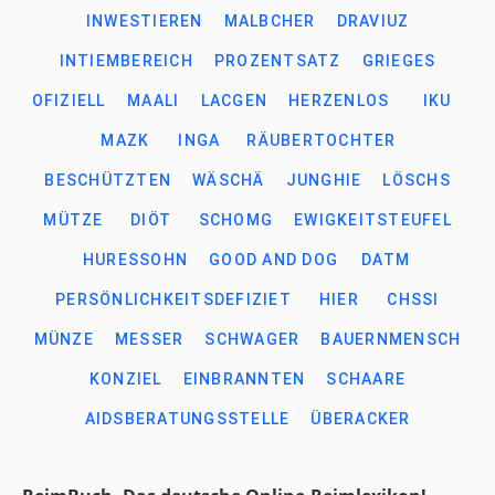
INWESTIEREN
MALBCHER
DRAVIUZ
INTIEMBEREICH
PROZENTSATZ
GRIEGES
OFIZIELL
MAALI
LACGEN
HERZENLOS
IKU
MAZK
INGA
RÄUBERTOCHTER
BESCHÜTZTEN
WÄSCHÄ
JUNGHIE
LÖSCHS
MÜTZE
DIÖT
SCHOMG
EWIGKEITSTEUFEL
HURESSOHN
GOOD AND DOG
DATM
PERSÖNLICHKEITSDEFIZIET
HIER
CHSSI
MÜNZE
MESSER
SCHWAGER
BAUERNMENSCH
KONZIEL
EINBRANNTEN
SCHAARE
AIDSBERATUNGSSTELLE
ÜBERACKER