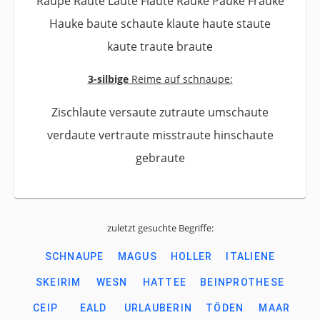
Raupe Raute Laute Flaute Rauke Pauke Frauke
Hauke baute schaute klaute haute staute
kaute traute braute
3-silbige
Reime auf schnaupe:
Zischlaute versaute zutraute umschaute
verdaute vertraute misstraute hinschaute
gebraute
zuletzt gesuchte Begriffe:
SCHNAUPE
MAGUS
HOLLER
ITALIENE
SKEIRIM
WESN
HATTEE
BEINPROTHESE
CEIP
EALD
URLAUBERIN
TÖDEN
MAAR