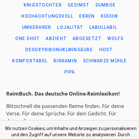
KNIGSTOCHTER
GESIMST
DUMBOE
HOCHACHTUNGSVOLL
EKREN
KÜCHW
UMKERHRER
LOJALITÄT
LABULLABIL
ONE SHOT
ABZIEHT
ABGESETZT
WOLFS
DESOXYRIBONUKLWINSÄURE
HDST
KOMFORTABEL
BIRRAMIN
SCHWARZE MÜHLE
PIPA
ReimBuch. Das deutsche Online-Reimlexikon!
Blitzschnell die passenden Reime finden. Für deine
Verse. Für deine Sprüche. Für dein Gedicht. Für
deinen Song.
Wir nutzen Cookies, um Inhalte und Anzeigen zu personalisieren
und den Zugriff auf unsere Website zu analysieren. Durch