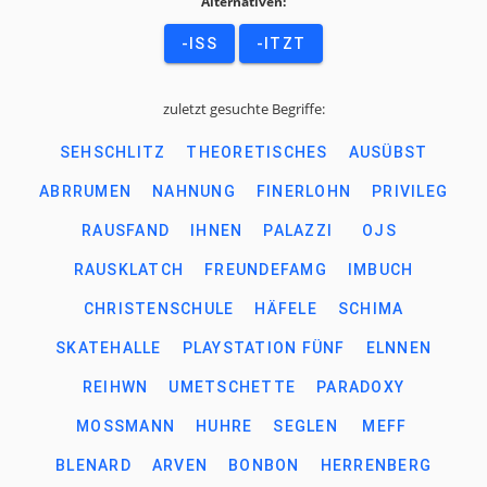
Alternativen:
-ISS
-ITZT
zuletzt gesuchte Begriffe:
SEHSCHLITZ
THEORETISCHES
AUSÜBST
ABRRUMEN
NAHNUNG
FINERLOHN
PRIVILEG
RAUSFAND
IHNEN
PALAZZI
OJS
RAUSKLATCH
FREUNDEFAMG
IMBUCH
CHRISTENSCHULE
HÄFELE
SCHIMA
SKATEHALLE
PLAYSTATION FÜNF
ELNNEN
REIHWN
UMETSCHETTE
PARADOXY
MOSSMANN
HUHRE
SEGLEN
MEFF
BLENARD
ARVEN
BONBON
HERRENBERG