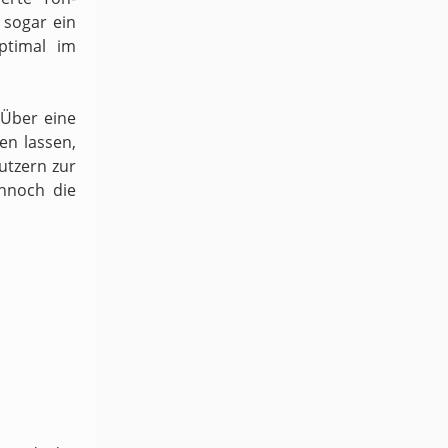
sogar ein
ptimal im
 Über eine
en lassen,
utzern zur
ennoch die