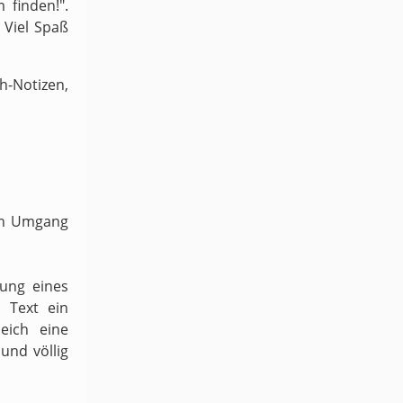
 finden!".
 Viel Spaß
-Notizen,
ven Umgang
dung eines
 Text ein
eich eine
und völlig