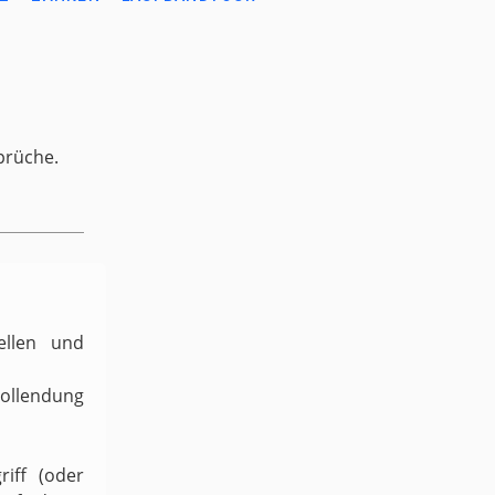
prüche.
ellen und
Vollendung
iff (oder