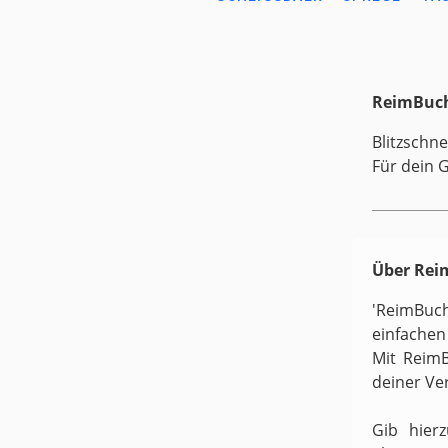
ReimBuch
Blitzschne
Für dein 
Über Re
'ReimBuc
einfachen
Mit ReimB
deiner Ve
Gib hier