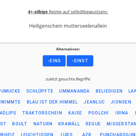
4+-silbige
Reime auf selbdtbewustsein:
Heiligenschein mutterseelenallein
Alternativen:
-EINS
-EINST
zuletzt gesuchte Begriffe:
PUMUCKE
SCHLÜPFTE
UMMANANDA
BELIEDIGEN
LA
HWIMMTE
BLAU IST DER HIMMEL
JEANLUC
JIONSEN
ADLIPS
TRAKTORSCHEIN
KAISE
POOLCHI
IRINA
BST
BOULT
NATURN
KRAWÄLL
REGUE
MISSERSTA
UBHEIZ
LEUCHTIODEN
LURS
AZR
PUNCHAROGUN