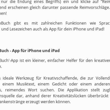
v nur die Endung eines Begriffs) ein und klicke auf "Reim
end erscheinen gleich darunter passende Reimvorschläge.
men!
Buch gibt es mit zahlreichen Funktionen wie Sprach
 und Lesezeichen auch als App für dein iPhone und iPad!
uch - App für iPhone und iPad
Buch'-App ist ein kleiner, einfacher Helfer für den kreati
n.
s ideale Werkzeug für Kreativschaffende, die zur Vollen
n einem Musiktext, einem Gedicht oder einem anderen
s, reimendes Wort suchen. Die Applikation stellt zugl
onsquelle dar, anhand derer Kreativitätslücken überbrückt 
ankenstränge erzeugt werden können.