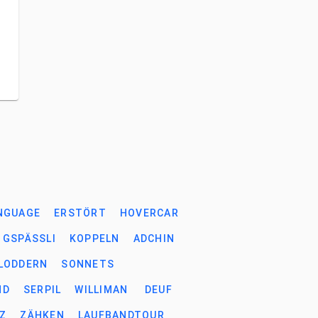
NGUAGE
ERSTÖRT
HOVERCAR
GSPÄSSLI
KOPPELN
ADCHIN
LODDERN
SONNETS
ND
SERPIL
WILLIMAN
DEUF
Z
ZÄHKEN
LAUFBANDTOUR