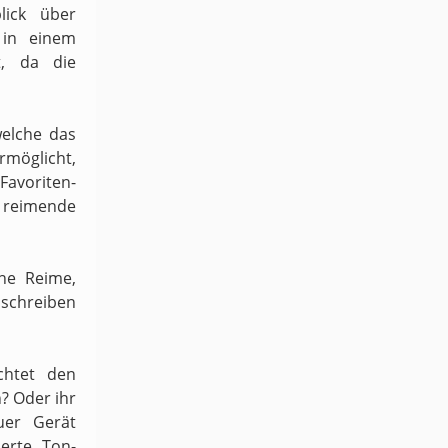
lick über
 in einem
t, da die
welche das
möglicht,
 Favoriten-
h reimende
ene Reime,
schreiben
chtet den
n? Oder ihr
uer Gerät
ierte Ton-