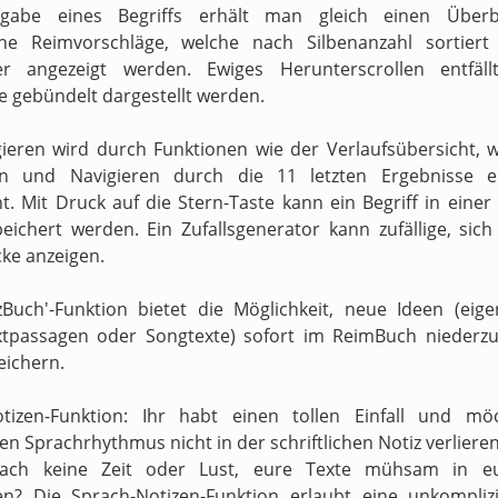
gabe eines Begriffs erhält man gleich einen Überb
ne Reimvorschläge, welche nach Silbenanzahl sortiert
ter angezeigt werden. Ewiges Herunterscrollen entfäll
e gebündelt dargestellt werden.
ieren wird durch Funktionen wie der Verlaufsübersicht, 
en und Navigieren durch die 11 letzten Ergebnisse er
t. Mit Druck auf die Stern-Taste kann ein Begriff in einer
peichert werden. Ein Zufallsgenerator kann zufällige, sic
ke anzeigen.
zBuch'-Funktion bietet die Möglichkeit, neue Ideen (eig
xtpassagen oder Songtexte) sofort im ReimBuch niederzu
eichern.
otizen-Funktion: Ihr habt einen tollen Einfall und mö
n Sprachrhythmus nicht in der schriftlichen Notiz verliere
fach keine Zeit oder Lust, eure Texte mühsam in e
en? Die Sprach-Notizen-Funktion erlaubt eine unkompliz