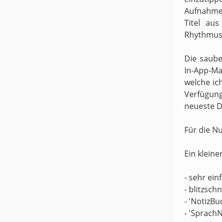
Aufnahme
Titel au
Rhythmus 
Die saube
In-App-Ma
welche ic
Verfügung
neueste D
Für die N
Ein kleine
- sehr ei
- blitzsch
- 'NotizBu
- 'Sprach