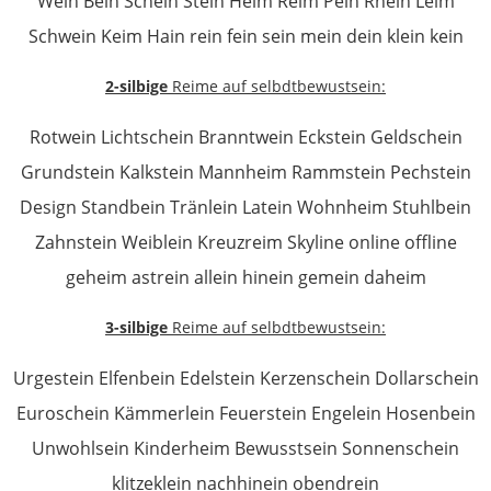
Wein Bein Schein Stein Heim Reim Pein Rhein Leim
Schwein Keim Hain rein fein sein mein dein klein kein
2-silbige
Reime auf selbdtbewustsein:
Rotwein Lichtschein Branntwein Eckstein Geldschein
Grundstein Kalkstein Mannheim Rammstein Pechstein
Design Standbein Tränlein Latein Wohnheim Stuhlbein
Zahnstein Weiblein Kreuzreim Skyline online offline
geheim astrein allein hinein gemein daheim
3-silbige
Reime auf selbdtbewustsein:
Urgestein Elfenbein Edelstein Kerzenschein Dollarschein
Euroschein Kämmerlein Feuerstein Engelein Hosenbein
Unwohlsein Kinderheim Bewusstsein Sonnenschein
klitzeklein nachhinein obendrein