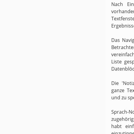
Nach Ein
vorhande
Textfens
Ergebniss
Das Navig
Betracht
vereinfach
Liste ges
Datenblöc
Die 'Noti
ganze Te
und zu sp
Sprach-N
zugehörige
habt ein
einzutipp