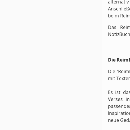
alternati
Anschließ
beim Rei
Das Reim
NotizBuch
Die ReimB
Die 'Reim
mit Texte
Es ist da
Verses i
passende
Inspirati
neue Ged