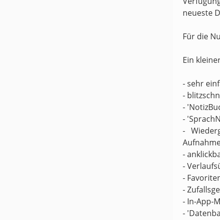
Verfügung
neueste D
Für die N
Ein kleine
- sehr ei
- blitzsch
- 'NotizBu
- 'Sprach
- Wieder
Aufnahme
- anklickb
- Verlaufs
- Favorite
- Zufallsg
- In-App-M
- 'Datenb