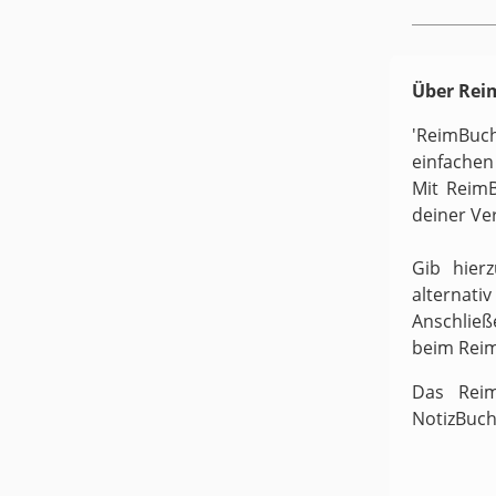
Über Re
'ReimBuc
einfachen
Mit ReimB
deiner Ve
Gib hier
alternati
Anschließ
beim Rei
Das Reim
NotizBuch