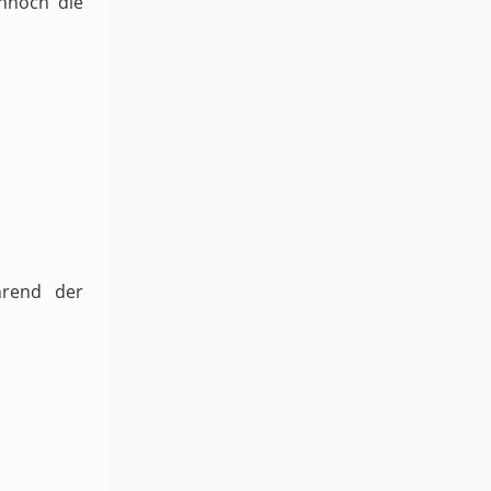
ennoch die
hrend der