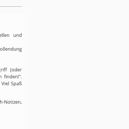
ellen und
Vollendung
iff (oder
 finden!".
 Viel Spaß
-Notizen,