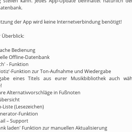
 stellen kann. Jedes App-Update beinhaltet natürlich d
atenbank.
utzung der App wird keine Internetverbindung benötigt!
r Überblick:
nfache Bedienung
nelle Offline-Datenbank
ch' - Funktion
Notiz'-Funktion zur Ton-Aufnahme und Wiedergabe
gabe eines Titels aus eurer Musikbibliothek auch wä
!
are Alternativvorschläge in Fußnoten
übersicht
n-Liste (Lesezeichen)
enerator-Funktion
ail – Support
ank laden' Funktion zur manuellen Aktualisierung