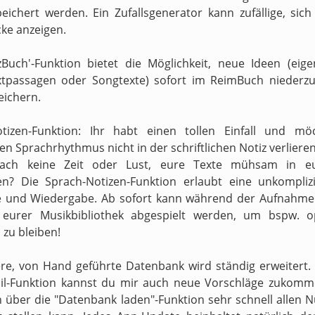
peichert werden. Ein Zufallsgenerator kann zufällige, sic
ke anzeigen.
zBuch'-Funktion bietet die Möglichkeit, neue Ideen (eig
xtpassagen oder Songtexte) sofort im ReimBuch niederzu
eichern.
otizen-Funktion: Ihr habt einen tollen Einfall und mö
n Sprachrhythmus nicht in der schriftlichen Notiz verliere
fach keine Zeit oder Lust, eure Texte mühsam in e
en? Die Sprach-Notizen-Funktion erlaubt eine unkompliz
 und Wiedergabe. Ab sofort kann während der Aufnahme 
s eurer Musikbibliothek abgespielt werden, um bspw. o
zu bleiben!
re, von Hand geführte Datenbank wird ständig erweitert.
il-Funktion kannst du mir auch neue Vorschläge zukomm
h über die "Datenbank laden"-Funktion sehr schnell allen N