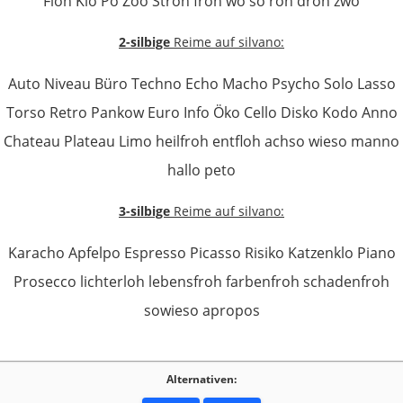
Floh Klo Po Zoo Stroh froh wo so roh droh zwo
2-silbige
Reime auf silvano:
Auto Niveau Büro Techno Echo Macho Psycho Solo Lasso
Torso Retro Pankow Euro Info Öko Cello Disko Kodo Anno
Chateau Plateau Limo heilfroh entfloh achso wieso manno
hallo peto
3-silbige
Reime auf silvano:
Karacho Apfelpo Espresso Picasso Risiko Katzenklo Piano
Prosecco lichterloh lebensfroh farbenfroh schadenfroh
sowieso apropos
Alternativen: