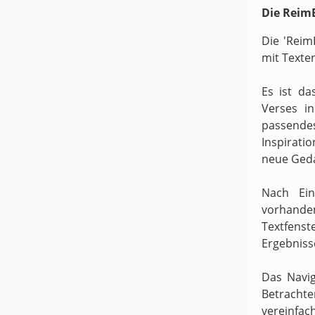
Die ReimB
Die 'Reim
mit Texte
Es ist da
Verses i
passende
Inspirati
neue Ged
Nach Ein
vorhande
Textfens
Ergebniss
Das Navig
Betracht
vereinfach