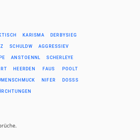
KTISCH
KARISMA
DERBYSIEG
TZ
SCHULDW
AGGRESSIEV
PE
ANSTOENNL
SCHERLEYE
ERT
HEERDEN
FAUS
POOLT
UMENSCHMUCK
NIFER
DOSSS
ÜRCHTUNGEN
prüche.