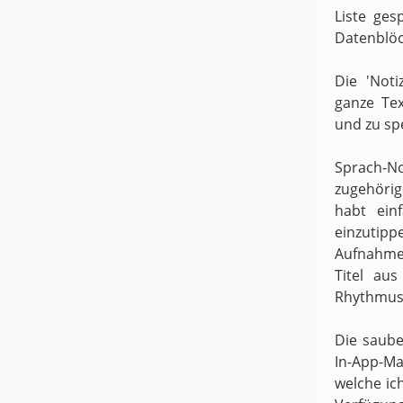
Liste ges
Datenblöc
Die 'Noti
ganze Te
und zu sp
Sprach-N
zugehörige
habt ein
einzutipp
Aufnahme
Titel au
Rhythmus 
Die saube
In-App-Ma
welche ic