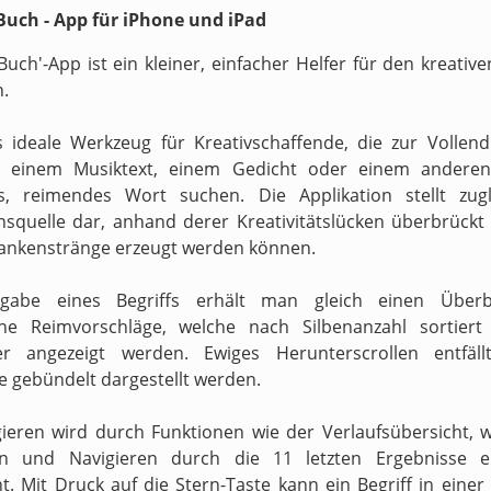
uch - App für iPhone und iPad
Buch'-App ist ein kleiner, einfacher Helfer für den kreati
n.
s ideale Werkzeug für Kreativschaffende, die zur Vollen
n einem Musiktext, einem Gedicht oder einem anderen
s, reimendes Wort suchen. Die Applikation stellt zugl
onsquelle dar, anhand derer Kreativitätslücken überbrückt 
ankenstränge erzeugt werden können.
gabe eines Begriffs erhält man gleich einen Überb
ne Reimvorschläge, welche nach Silbenanzahl sortiert
ter angezeigt werden. Ewiges Herunterscrollen entfäll
e gebündelt dargestellt werden.
ieren wird durch Funktionen wie der Verlaufsübersicht, 
en und Navigieren durch die 11 letzten Ergebnisse er
t. Mit Druck auf die Stern-Taste kann ein Begriff in einer