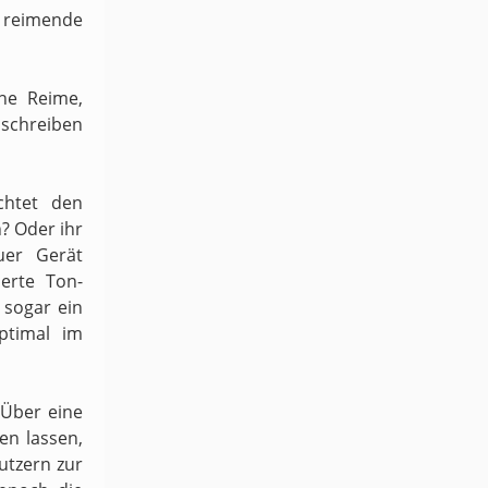
h reimende
ene Reime,
schreiben
chtet den
n? Oder ihr
uer Gerät
ierte Ton-
sogar ein
ptimal im
 Über eine
en lassen,
utzern zur