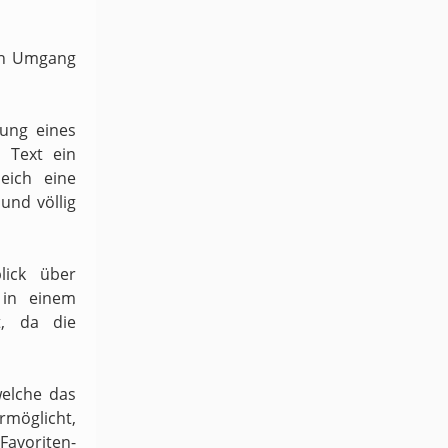
ven Umgang
dung eines
 Text ein
eich eine
und völlig
lick über
 in einem
t, da die
welche das
möglicht,
 Favoriten-