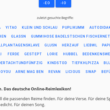
-EO
-IO
zuletzt gesuchte Begriffe:
A
YITAO
KLEIN UND SCHLAU
PUPLIKUMM
AUTODIDA
HEN
GLASSN
GUMMIHOSE BADELSTSCHEN FISCHERNE
LPLANTAGENSKLAVE
GLUSN
HERZAUF
LIEBWL
PAP
I
FERDE
GESTEPT
LORIE
HUBBEL
BEDENKENSW
ERTACHTUNDFÜNFZIG
KINDSTOD
TIEFKHLPIZZA
BL
TOYOU
ARNE MAG BEN
REVAN
LICIOUS
SWAP
BEF
. Das deutsche Online-Reimlexikon!
ll die passenden Reime finden. Für deine Verse. Für deine S
Gedicht. Für deinen Song.